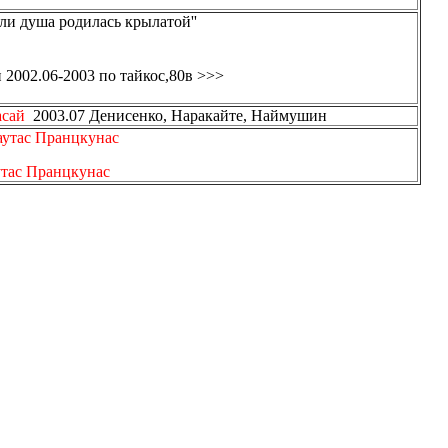
сли душа родилась крылатой''
 2002.06-2003 по тайкос,80в
>>>
асай
2003.07 Денисенко,
Наракайте
,
Наймушин
аутас
Пранцкунас
тас
Пранцкунас