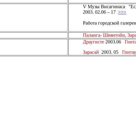
V
Музы
Висагинаса
''Е
2003. 02.06 – 17
>>>
Работа городской галереи
Паланг
а-
Швянтойи
,
Зар
Драугисте
2003.06
Гинт
Зарасай
2003. 05
Гинтау