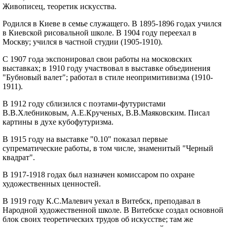
Живописец, теоретик искусства.
Родился в Киеве в семье служащего. В 1895-1896 годах учился
в Киевской рисовальной школе. В 1904 году переехал в
Москву; учился в частной студии (1905-1910).
С 1907 года экспонировал свои работы на московских
выставках; в 1910 году участвовал в выставке объединения
"Бубновый валет"; работал в стиле неопримитивизма (1910-
1911).
В 1912 году сблизился с поэтами-футуристами
В.В.Хлебниковым, А.Е.Крученых, В.В.Маяковским. Писал
картины в духе кубофутуризма.
В 1915 году на выставке "0.10" показал первые
супрематические работы, в том числе, знаменитый "Черный
квадрат".
В 1917-1918 годах был назначен комиссаром по охране
художественных ценностей.
В 1919 году К.С.Малевич уехал в Витебск, преподавал в
Народной художественной школе. В Витебске создал основной
блок своих теоретических трудов об искусстве; там же