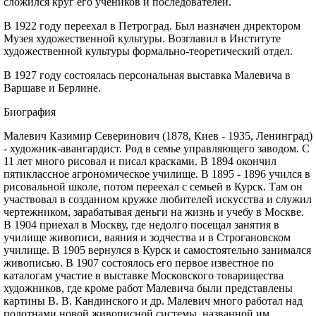
сложился круг его учеников и последователей.
В 1922 году переехал в Петроград. Был назначен директором
Музея художественной культуры. Возглавил в Институте
художественной культуры формально-теоретический отдел.
В 1927 году состоялась персональная выставка Малевича в
Варшаве и Берлине.
Биография
Малевич Казимир Северинович (1878, Киев - 1935, Ленинград)
- художник-авангардист. Род в семье управляющего заводом. С
11 лет много рисовал и писал красками. В 1894 окончил
пятиклассное агрономическое училище. В 1895 - 1896 учился в
рисовальной школе, потом переехал с семьей в Курск. Там он
участвовал в созданном кружке любителей искусства и служил
чертежником, зарабатывая деньги на жизнь и учебу в Москве.
В 1904 приехал в Москву, где недолго посещал занятия в
училище живописи, ваяния и зодчества и в Строгановском
училище. В 1905 вернулся в Курск и самостоятельно занимался
живописью. В 1907 состоялось его первое известное по
каталогам участие в выставке Московского товарищества
художников, где кроме работ Малевича были представлены
картины В. В. Кандинского и др. Малевич много работал над
полотнами новой живописной системы, названной им