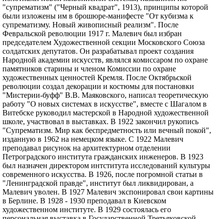
"супрематизм" ("Черный квадрат", 1913), принципы которой
были изложены им в брошюре-манифесте "От кубизма к
супрематизму. Новый живописный реализм". После
Февральской революции 1917 г. Малевич был избран
председателем Художественной секции Московского Союза
солдатских депутатов. Он разрабатывал проект создания
Народной академии искусств, являлся комиссаром по охране
памятников старины и членом Комиссии по охране
художественных ценностей Кремля. После Октябрьской
революции создал декорации и костюмы для постановки
"Мистерии-буфф" В.В. Маяковского, написал теоретическую
работу "О новых системах в искусстве", вместе с Шагалом в
Витебске руководил мастерской в Народной художественной
школе, участвовал в выставках. В 1922 закончил рукопись
"Супрематизм. Мир как беспредметность или вечный покой",
изданную в 1962 на немецком языке. С 1922 Малевич
преподавал рисунок на архитектурном отделении
Петроградского института гражданских инженеров. В 1923
был назначен директором интститута исследований культуры
современного искусства. В 1926, после погромной статьи в
"Ленинградской правде", институт был ликвидирован, а
Малевич уволен. В 1927 Малевич экспонировал свои картины
в Берлине. В 1928 - 1930 преподавал в Киевском
художественном институте. В 1929 состоялась его
персональная выставка в Государственной Третьяковской