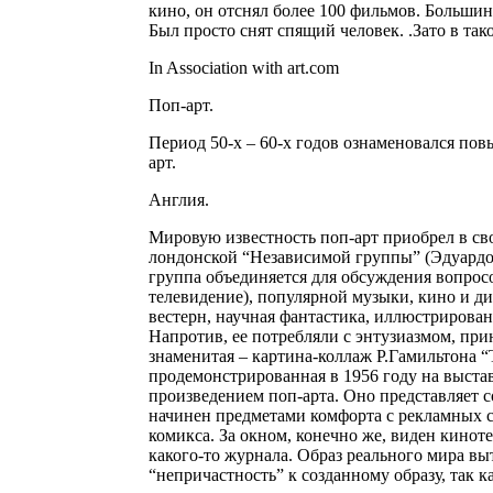
кино, он отснял более 100 фильмов. Больши
Был просто снят спящий человек. .Зато в так
In Association with art.com
Поп-арт.
Период 50-х – 60-х годов ознаменовался пов
арт.
Англия.
Мировую известность поп-арт приобрел в сво
лондонской “Независимой группы” (Эдуардо 
группа объединяется для обсуждения вопрос
телевидение), популярной музыки, кино и ди
вестерн, научная фантастика, иллюстрирова
Напротив, ее потребляли с энтузиазмом, пр
знаменитая – картина-коллаж Р.Гамильтона 
продемонстрированная в 1956 году на выста
произведением поп-арта. Оно представляет 
начинен предметами комфорта с рекламных ст
комикса. За окном, конечно же, виден кинот
какого-то журнала. Образ реального мира в
“непричастность” к созданному образу, так 