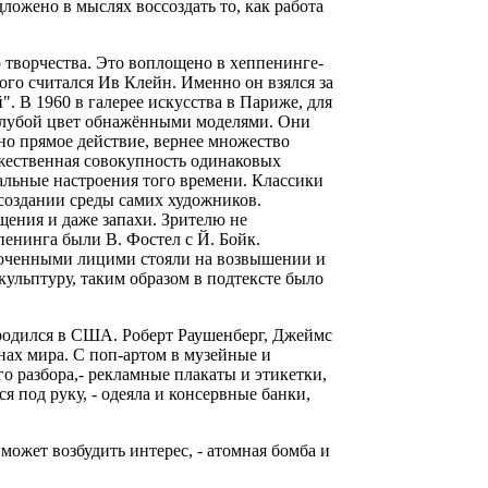
ожено в мыслях воссоздать то, как работа
о творчества. Это воплощено в хеппенинге-
ого считался Ив Клейн. Именно он взялся за
. В 1960 в галерее искусства в Париже, для
олубой цвет обнажёнными моделями. Они
но прямое действие, вернее множество
ожественная совокупность одинаковых
альные настроения того времени. Классики
создании среды самих художников.
щения и даже запахи. Зрителю не
енинга были В. Фостел с Й. Бойк.
олоченными лицими стояли на возвышении и
ульптуру, таким образом в подтексте было
ародился в США. Роберт Раушенберг, Джеймс
нах мира. С поп-артом в музейные и
о разбора,- рекламные плакаты и этикетки,
 под руку, - одеяла и консервные банки,
может возбудить интерес, - атомная бомба и