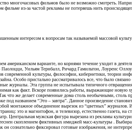
нство многочасовых фильмов было не возможно смотреть. Наприм
ом фильме из-за частой рекламы не потеряешь нить происходящего,
ышенным интересом к вопросам так называемой массовой культур
ем американском варианте, но корнями течение уходит в деятел
Паолоцци, Уильям Тернбалл, Ричард Гамильтон, Лоуренс Оллоуэй
ов современной культуры, философии, кибернетики, теории инфо
зайна. Особо пристально рассматривалось все, что было связано
нные журналы. Эта группа не испытывала типичного отвращения 
инимая как факт. Вскоре появились работы, выражающие новую 
“Так что же делает современные дома столь необычными, столь 
вке под названием “Это – завтра”. Данное произведение станов
собой монтажное объединение вырезок из “цветных” журналов. И
раниц: это и магнитофон, и телевизор, естественно газета, на 
еатр. Центральная мужская фигура вырезана из рекламы культури
ытеснен скоплением фиктивных имиджей масс-культуры . Выбирая
как он сознательно фиксировал готовые изображения, не интерпре