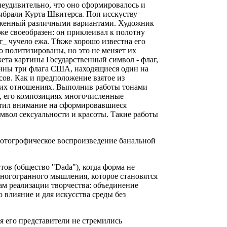
неудивительно, что оно сформировалось и
выбрали Курта Швитерса. Поп исскуству
раженный различными вариантами. Художник
кже своеобразен: он приклеивал к полотну
т_ чучело ежа. Тfкже хорошо известна его
о политизированы, но это не меняет их
ета картины Государственный символ - флаг,
женны три флага США, находящиеся один на
сов. Как и предположение взятое из
ских отношениях. Выполнив работы тонами
п, его композициях многочисленные
тил внимание на сформировавшиеся
имвол сексуальности и красоты. Такие работы
фотогрофическое воспроизведение банальной
ов (общество "Dada"), когда форма не
многогранного мышления, которое становятся
ам реализации творчества: объединение
о влияние и для искусства среды без
я его представители не стремились