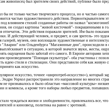
ам живописец был зрителем своих действий, публике было предл
л бы не только частью творческого процесса, но и частью самог
овится частью художественного действия. Первооткрывателем эт
под влиянием стихий созданные работы он назвал "космогонией"
ния, он создал картины "живой кисточкой"- покрашенными в г
я отпечаток. Эти действия поражали зрителей. Им было показан
ки. И действующий человек, и предмет, и сам зритель- это худ
я галерей, музеев, они воплощали художественные и интеллекту
о "Аварии" или Ольденбурга "Магазинные дни", происходили в 
плёскивает в ситуацию, в которой значатся звуки, жесты, ощу
ять ощущения было заботай его самого. В Европе авторами хепп
оим произведением "Поющая скульптура"- оба участника с поз
ь идею стиля и стилизации. Они представили себя как живую ск
 принято как искусство.
пулярное искусство, точнее «ширпотреб-искусство»), который з
. Эндри Уорхол распространили это направление во многих стра
м не признавалось и было областью «массовой культуры» низшег
и и комиксы, а кроме того наборы любыз предметов, попавшихся
тало чуждаться жизни и злободневности, привлекалось все, что 
ятелей и кинозвезд, политика на равне с эротикой.