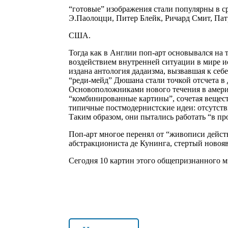
“готовые” изображения стали популярны в с
Э.Паолоцци, Питер Блейк, Ричард Смит, Па
США.
Тогда как в Англии поп-арт основывался на
воздействием внутренней ситуации в мире и
издана антология дадаизма, вызвавшая к себ
“реди-мейд” Дюшана стали точкой отсчета 
Основоположниками нового течения в америк
“комбинированные картины”, сочетая вещес
типичные постмодернистские идеи: отсутстви
Таким образом, они пытались работать “в п
Поп-арт многое перенял от “живописи дейст
абстракциониста де Кунинга, стертый новоя
Сегодня 10 картин этого общепризнанного 