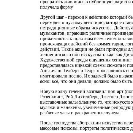
превратить живопись в публичную акцию и с
получала форму.
Другой шаг - переход к действию который бы
переходит к пустому действию, которое стан
нетрадиционные образы искусства. Действуя 
музыкантов, играющих различные произведе
прижимаются к полотнам всем телом оставля
происходящих дейсвий без комментария, логи
действий. Такие акции не были пригодны дл
хеппенинского поп исскуства также как Див
Художественной среды ощущения хепининг вы
предоставлялась никакой схемы сюжета и пон
Англичане Гелберт и Георг прославились св
имитировали песню. Их задачей было выразит
ясно: всё, что они делали, должно было быть
Новую волну течений возглавил поп-арт (по
Розенквист, Рой Лихтенберг, Джеспер Джонс
выставочные залы хлынуло то, что искусство
муляжи и манекены, увеличенные репродукци
разбитые часы и раскрашенные чучела.
После господства абстракции искусство перес
массовые психозы, портреты политических де