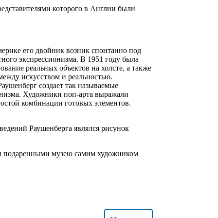
редставителями которого в Англии были
мерике его двойник возник спонтанно под
тного экспрессионизма. В 1951 году была
вание реальных объектов на холсте, а также
ежду искусством и реальностью.
аушенберг создает так называемые
онизма. Художники поп-арта выражали
ростой комбинации готовых элементов.
зведений Раушенберга являлся рисунок
чи подаренными музею самим художником