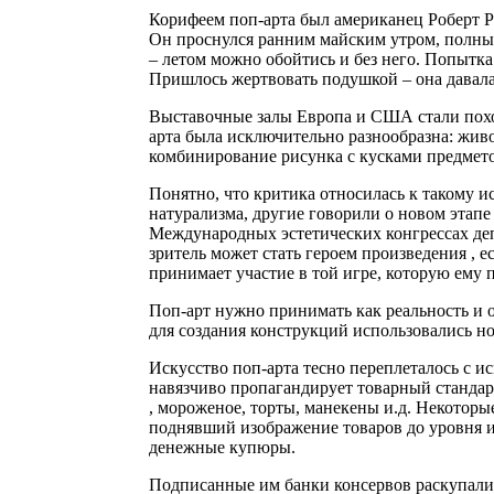
Корифеем поп-арта был американец Роберт Ра
Он проснулся ранним майским утром, полный
– летом можно обойтись и без него. Попытка 
Пришлось жертвовать подушкой – она давала 
Выставочные залы Европа и США стали похож
арта была исключительно разнообразна: жив
комбинирование рисунка с кусками предметов
Понятно, что критика относилась к такому и
натурализма, другие говорили о новом этапе
Международных эстетических конгрессах де
зритель может стать героем произведения , е
принимает участие в той игре, которую ему 
Поп-арт нужно принимать как реальность и о
для создания конструкций использовались н
Искусство поп-арта тесно переплеталось с и
навязчиво пропагандирует товарный стандар
, мороженое, торты, манекены и.д. Некотор
поднявший изображение товаров до уровня и
денежные купюры.
Подписанные им банки консервов раскупалис