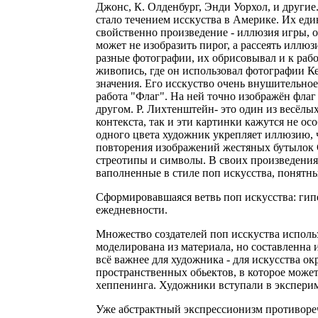
Джонс, К. Олденбург, Энди Уорхол, и другие
стало течением исскуства в Америке. Их ед
свойственно произведение - иллюзия игры, 
может не изобразить пирог, а рассеять иллюз
разные фотографии, их обрисовывал и к рабо
живопись, где он использовал фотографии Ке
значения. Его исскуство очень внушительно
работа "Флаг". На ней точно изображён фла
другом. Р. Лихтенштейн- это один из весёлы
контекста, так и эти картинки кажутся не 
одного цвета художник укрепляет иллюзию, 
повторения изображений жестяных бутылок 
стреотипы и символы. В своих произведения 
ваполненные в стиле поп искусства, понятны
Сформировавшаяся ветвь поп искусства: гип
ежедневности.
Множество создателей поп исскуства исполь
моделирована из материала, но составленна 
всё важнее для художника - для искусства о
пространственных обьектов, в которое может 
хеппенинга. Художники вступали в экспери
Уже абстрактный экспрессионизм противоречи