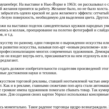
ушенберг. На выставке в Нью-Йорке в 1963г. он рассказывал о 
 желания принятся за работу. Желание было, но не было холст
забрызгать одеяло краской не дала желаемого эффекта: сетчатый 
белую поверхность, необходимую для выделения цвета. Других з
и на выставки поделок самодеятельных кружков народных умел
опись и коллаж, проецирование на полотно фотографий и слайдо
, и т.д.
скусству по разному, одни говорили о вырождении искусства или
 в развитии искусства, называя поп-арт «новым реализмом» или
профессионализацию многих современных художников. Демократи
сли он входит внутрь него, присаживается на нем отдохнуть или в
предлагают.
тдать должное изобретательности создателям произведений этог
овые достижения науки и техники.
скусством торговой рекламы, ставшей неотъемлемой частью амер
т. Как и в рекламе, главными сюжетами поп-арта стали автома
ые громкие имена художников помогали сбывать товар. Так кум
кон. Для создания своих картин Уорхол использовал консервные
ь моментально. Такое радение торговцы щедро вознаграждали. 