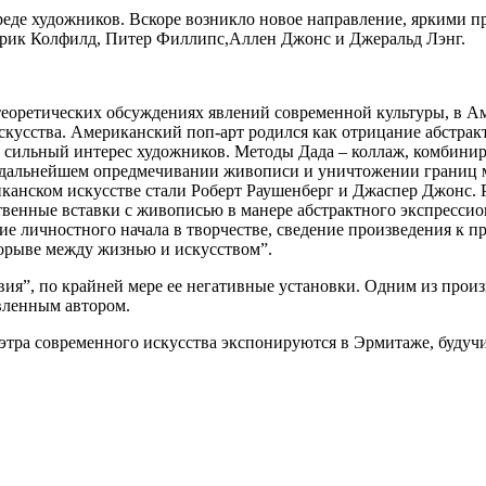
реде художников. Вскоре возникло новое направление, яркими п
трик Колфилд, Питер Филлипс,Аллен Джонс и Джеральд Лэнг.
 теоретических обсуждениях явлений современной культуры, в А
скусства. Американский поп-арт родился как отрицание абстрак
е сильный интерес художников. Методы Дада – коллаж, комбиниро
в дальнейшем опредмечивании живописи и уничтожении границ м
анском искусстве стали Роберт Раушенберг и Джаспер Джонс. Р
твенные вставки с живописью в манере абстрактного экспресси
е личностного начала в творчестве, сведение произведения к п
рорыве между жизнью и искусством”.
вия”, по крайней мере ее негативные установки. Одним из прои
вленным автором.
мэтра современного искусства экспонируются в Эрмитаже, буду