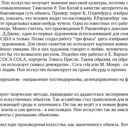
. Поп исскуство получает значение массовой культуры, поэтому 
иномышленники: Гамельтон Р, Тон Китай в качестве авторитета 
объясняющая суть объекта. Пример: пирог К. Олденбурга, изоб
ии, показать, что человек видит по-настоящему. Р.Раушенберг та
те приделывал какое-нибудь чучело. Одна из известных его рабо
неди. Можно считать, что произведения Р. Раушенберга довольн
е. Д.Джонс, один из первых художников использовавший для сюж
г США и только. Позже создал работу "три флага" здесь изобра
х художников. Для своих сюжетов он использует картинки комик
особенно умными. Но в них художник говорит о любви, человече
что бы это возвысило рисунок. Подобно ему работал и Е. Вархо
COCA COLA, портреты Элвиса Пресли. Таким образом, он обра
он использует символ демократии - Coca cola или М. Монро - с
 людям. Поп исскуство балансирует на грани обсурда и иронии.
ерреализм - направление постмодернизма, целенаправленно на 
зуют творческие методы, пришедшие из дадаистских эксперимент
из искуственных обьектов. Так ассамбляж стал трамплином для 
кружающей среды и хепеннинга. Он так же ведёт и к новым форм
воити и сам зритель - в инсталяции. Поп исскуство так же имел
менты с реальными объектами.
л идее произведения искусства, как законченного объекта. Хот