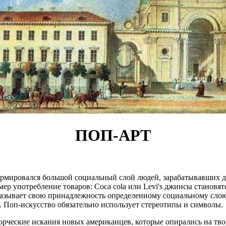
ПОП-АРТ
мировался большой социальный слой людей, зарабатывавших до
р употребление товаров: Coca cola или Levi's джинсы становят
оказывает свою принадлежность определенному социальному слою
 Поп-искусство обязательно использует стереотипы и символы.
творческие искания новых американцев, которые опирались на т