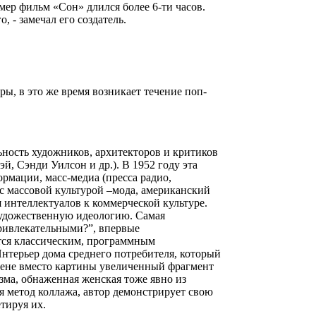
ер фильм «Сон» длился более 6-ти часов.
 - замечал его создатель.
ы, в это же время возникает течение поп-
ьность художников, архитекторов и критиков
, Сэнди Уилсон и др.). В 1952 году эта
рмации, масс-медиа (пресса радио,
 с массовой культурой –мода, американский
интеллектуалов к коммерческой культуре.
художественную идеологию. Самая
привлекательными?”, впервые
ится классическим, программным
нтерьер дома среднего потребителя, который
стене вместо картины увеличенный фрагмент
зма, обнаженная женская тоже явно из
 метод коллажа, автор демонстрирует свою
тируя их.