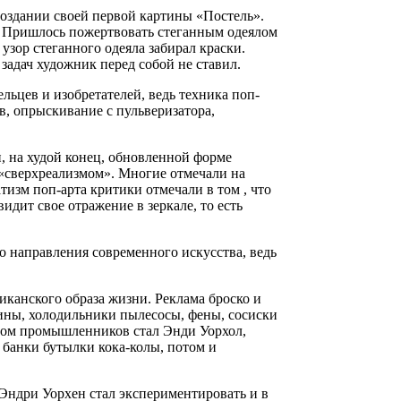
создании своей первой картины «Постель».
а. Пришлось пожертвовать стеганным одеялом
узор стеганного одеяла забирал краски.
адач художник перед собой не ставил.
ьцев и изобретателей, ведь техника поп-
в, опрыскивание с пульверизатора,
, на худой конец, обновленной форме
 «сверхреализмом». Многие отмечали на
зм поп-арта критики отмечали в том , что
идит свое отражение в зеркале, то есть
о направления современного искусства, ведь
иканского образа жизни. Реклама броско и
шины, холодильники пылесосы, фены, сосиски
иром промышленников стал Энди Уорхол,
 банки бутылки кока-колы, потом и
Эндри Уорхен стал экспериментировать и в