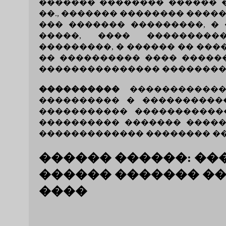
������� �������� ������ �.
��., ������� �������� ����
��� ������� ���������, �
�����, ���� ���������
���������, � ������ �� ���
�� ���������� ���� �����
��������������� �������� 
����������
������������
���������� � ����������
����������� �����������
���������� ������� ������
������������� �������� �
������ ������: �
������ ������� ��
����