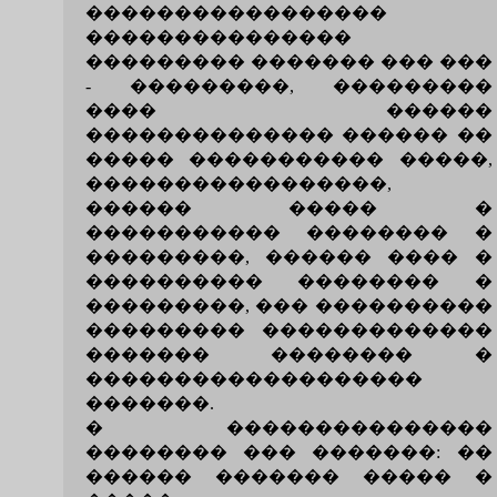
�����������������
���������������
��������� ������� ��� ���
- ���������, ���������
���� ������
�������������� ������ ��
����� ����������� �����,
�����������������,
������ ����� �
����������� �������� �
���������, ������ ���� �
���������� �������� �
���������, ��� ����������
��������� �������������
������� �������� �
�������������������
�������.
� ���������������
�������� ��� �������: ��
������ ������� ����� �