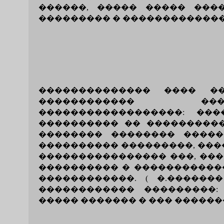
������, ����� ����� ���
��������� � �������������
�������������� ���� �
������������ ���
������������������: ��
���������� �� ����������
�������� �������� �����
���������� ���������, ����
���������������� ���, ���
���������� � ������������
������������. ( �.�������
������������ ���������:
����� ������� � ��� �������