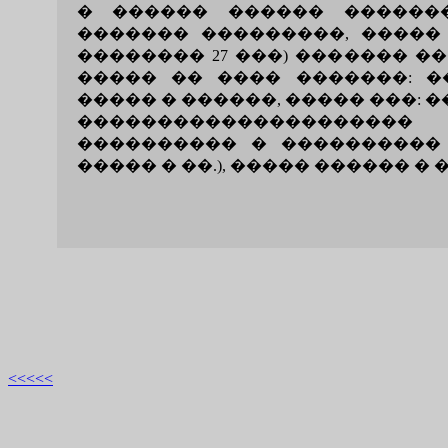
� ������ ������ ������
������� ���������, ����� �
�������� 27 ���) ������� �
����� �� ���� �������: �
����� � ������, ����� ���: 
��������������������
���������� � ���������� 
����� � ��.), ����� ������ � 
<<<<<