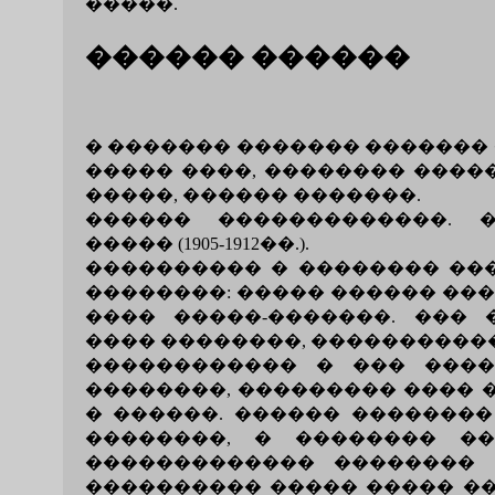
�����.
������ ������
� ������� ������� �������
����� ����, �������� ����
�����, ������ �������.
������ �������������. 
����� (1905-1912��.).
���������� � �������� ��
��������: ����� ������ ���
���� �����-�������. ���
���� ��������, �����������
������������ � ��� ����
��������, ��������� ���� �
� ������. ������ �������� 
��������, � �������� �
������������� �������� 
���������� ����� ����� ��