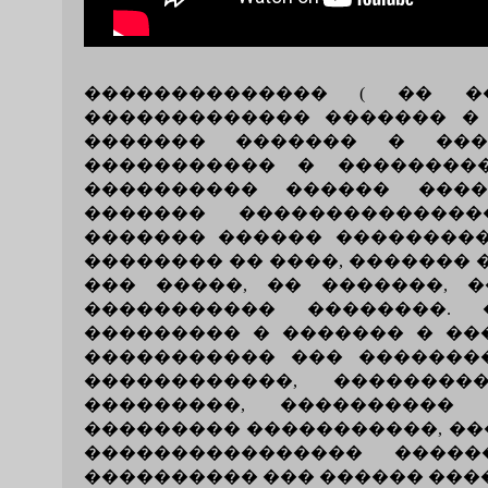
�������������� ( �� ��. 
������������� ������� �
������� ������� � ����
����������� � ��������
���������� ������ ����
������� ��������������
������� ������ ���������
�������� �� ����, ������� 
��� �����, �� �������, 
����������� ��������. 
��������� � ������� � ��
����������� ��� �������
������������, �������
���������, ����������
��������� �����������, ��
���������������� �����
���������� ��� ������ ���