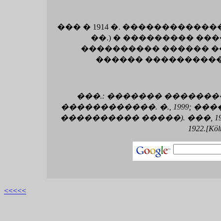
��� � 1914 �. �����������
��.) � ��������� ��
���������� ������ ��
������ ����������
���.: ������� �������
������������. �., 1999; 
���������� �����). ���, 1999; Gray �. 
1922.[Köl
<<<<<