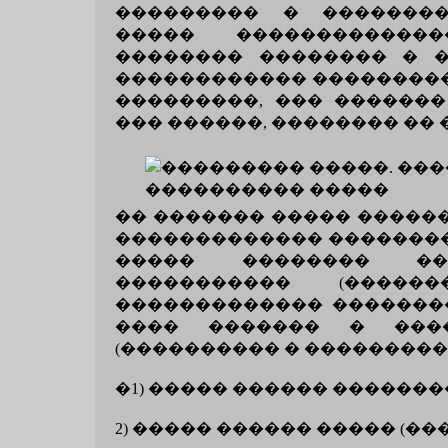
��������� � �������
����� �������������
�������� �������� � 
������������ ���������
���������, ��� �������
��� ������, �������� ��
�� ������� ����� ������
������������� ��������
����� �������� ��
����������� (�����
������������� �������
���� ������� � ���
(���������� � ����������
�1) ����� ������ �������
2) ����� ������ ����� (�