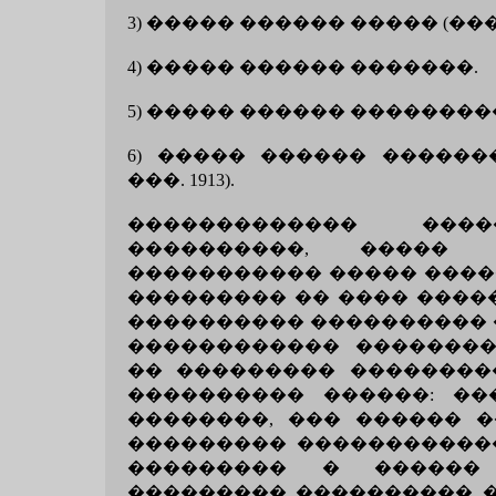
3) ����� ������ ����� (�
4) ����� ������ �������.
5) ����� ������ �������
6) ����� ������ ������
���. 1913).
������������� ���
����������, ����� 
����������� ����� ����
��������� �� ���� ����
���������� ���������� 
������������ ��������
�� ��������� ��������
���������� ������: ��
��������, ��� ������ �
��������� �����������
��������� � ������
��������� ���������� �