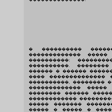
� ���������� �����
������������� �����
����������: ��������
����������. ��������
������ � ������ �����
���� �������������� 
����������, �������� 
������������� ����� 
�������� ������ ����� I
������������ ���������
����� ������� ������
����� � ����� � ����