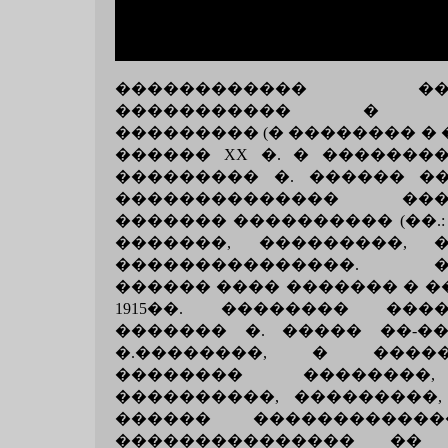
������������ ���
����������� � �
��������� (� �������� � 
������ XX �. � �������
��������� �. ������ �
�������������� ���
������� ���������� (��.: 
�������, ���������, 
���������������. �
������ ���� ������� � ���
1915��. �������� ���
������� �. ����� ��-�
�.��������, � ���
�������� ��������
����������, ���������,
������ �����������
��������������� �� 