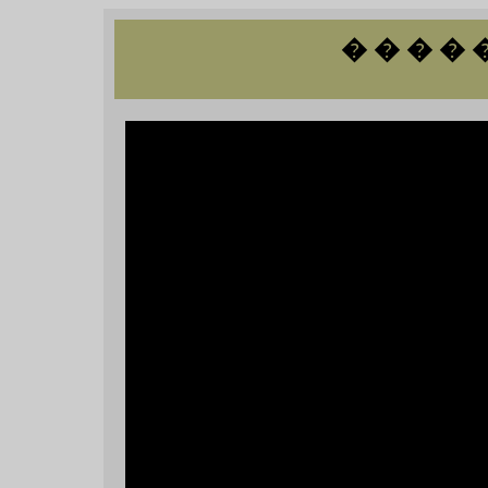
� � � � 