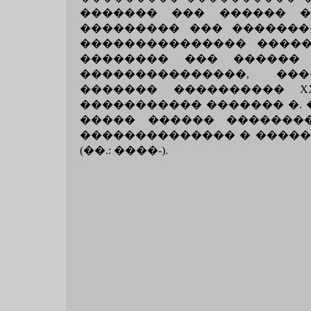
������� ��� ������ 
��������� ��� ��������
��������������� �����
�������� ��� ������ 
���������������, ��
������� ���������� X
����������� ������� �. 
����� ������ ��������
�������������� � �����
(��.: ����-).