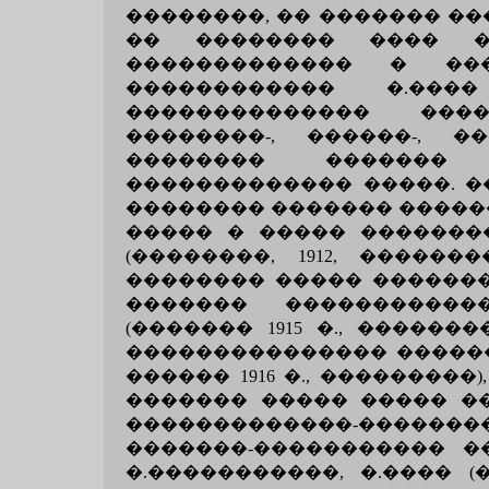
��������, �� ������� ��
�� �������� ���� ��
������������� � �
������������ �.��
�������������� ���
��������-, ������-, �
�������� �������
������������� �����. �
�������� ������� �����
����� � ����� �������
(��������, 1912, ��������
�������� ����� ������
������� �����������
(������� 1915 �., �����
��������������� ��������
������ 1916 �., ��������
������� ����� ����� �
�������������-������
�������-����������� �
�.�����������, �.���� (