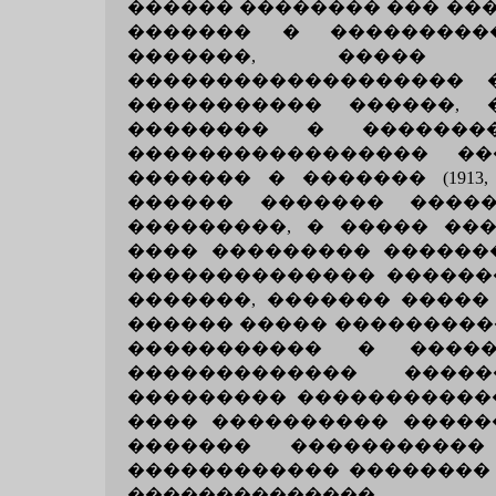
������ �������� ��� ��
������� � ���������
�������, ����� 
������������������� 
����������� ������,
�������� � �������
����������������� �
������� � ������� (1913
������ ������� ����
���������, � ����� ��
���� ��������� ������
�������������� ������
�������, ������� �����
������ ����� ����������
����������� � �����
������������� ����
��������� ������������
���� ���������� �����
������� ����������
������������ �������� 
��������������.