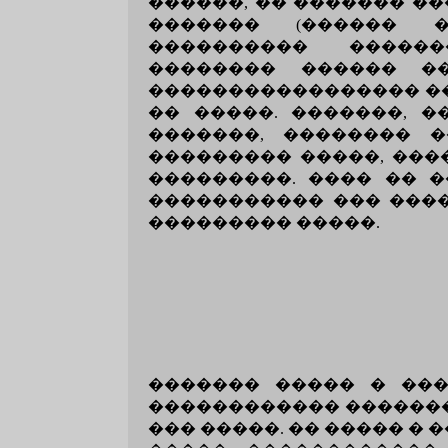
������, �� ������� ��
������� (������ �
���������� �����
�������� ������ �
����������������� ��
�� �����. �������, 
�������, �������� 
��������� �����, ���
���������. ���� �� �
����������� ��� ����
��������� �����.
������� ����� � ���
������������ �������
��� �����. �� ����� �