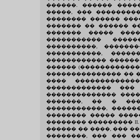
������. ������ ����
�����, ��� ��������
�������� ������ ����
������� �� ������ ��
������� ����� ����
����������� �����
����������, �������
�����������, ����
������������ �������
������ (������������
��������������� �� �
���� ������������
������������� ���
�������������� ����
�������, �� � ���
������������, �����
�������� ����� �����
�������� ��������� II
������ �� ����, ��� �
��������, ��� ��� �