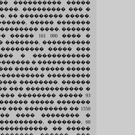
�� ���������� �����
����. ��������� ��� �
�, �� ��������� �����.
������, ����� �������
��������� ����. ������
 ����� 161 000 ���� �
� �������, ����������
 ��������� ����� ���
���� � ������������
������� � �����������
��� ����� ����� �����
����������� ���������
���� ��������. ������
�� ��� ������������ �
��� �������� ����� 93
������� ����� �������
� ��� ��������� �� 1550
��� ���� �������� �
��������, �������, 60
 ���������� �� �����