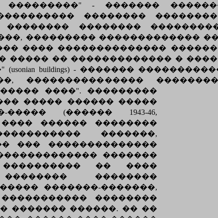
 ���������" - ������� ������
���������� �������� ���������
 �������� �������� ��������
��, ��������� ������������� �
��� ���� �������������� ������
0-� ����� �� ������������� � ���
usonian buildings) - ������� ������
�, ��������������� �������
����� ����".
���������
��� ����� ������ �����
���� (������ 1943-46,
). ���� ������ ��������
���������� �������,
�� ��� ��������������
 ������������� �������
 ���������� �� ����
�������� ��������
����� �������-�������,
 ����������� ��������
� ������� ������. �� ��