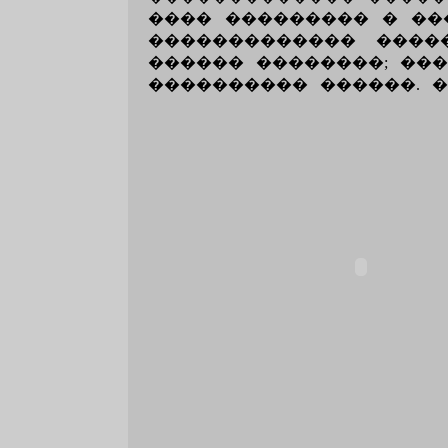
���� ��������� � ��
������������� ����
������ ��������; ���
���������� ������. 