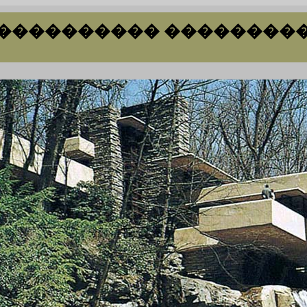
���������� ��������