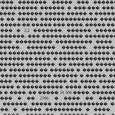
���� �������. ����� ��� �����
 ��������� ������ � ���-��� ���
����. ������ ����� ����� � �����
� �� ����� �������������� ���
�����-�� ����� ��� ����, ����� �
�� � 2,2 �������, ������ ������
7 ������, ��� ���������� �������
���� ��������� ��������� ����
�����, ������� ������, ����
�� ��������� ��������� � �����, 
�������� ����. � ������ �������
������ �������. �� ������ ���
�� ������� �� ������ � ����� ��
���� �������� ������ � �����, �
��� ������. ������ �� ���� ����
���� � ���������� ���� ���� ��
 ����, �� ����� 10 500 ����. ������
���� � �� 2700. � ���� �� ���
������. ����� ������������� ��
��, � ����� ��������� � ����.