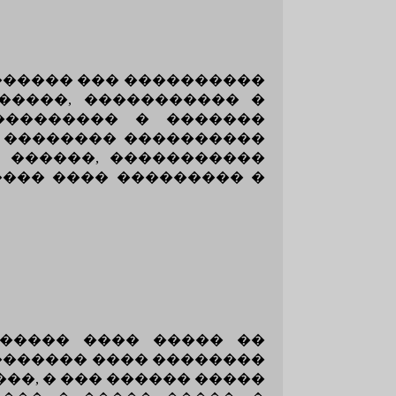
������ ��� ����������
�����, ����������� �
��������� � �������
� �������� ����������
� ������, �����������
���� ���� ��������� �
������ ���� ����� ��
������� ���� ��������
��, � ��� ������ �����