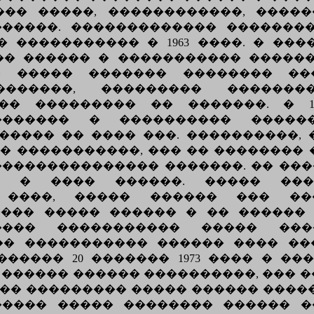
��� �����, ������������, ����
������. ������������� �������
 ����������� � 1963 ����. � ��
� ������ � ����������� �������
 ����� ������� �������� ��
�������, ��������� ������
�� ��������� �� �������. � 1
�������� � ���������� �����
���� �� ���� ���. ����������,
� �����������, ��� �� �������� 
�������������� �������. �� ����
� � ���� ������. ����� ���
 ����, ����� ������ ��� ���
��� ����� ������ � �� ������
��� ����������� ����� ���
�� ����������� ������ ���� ��
����� 20 ������� 1973 ���� � �
. ������ ������ ����������, ��� 
��� ��������� ����� ������ ����
����� ����� �������� ������ �