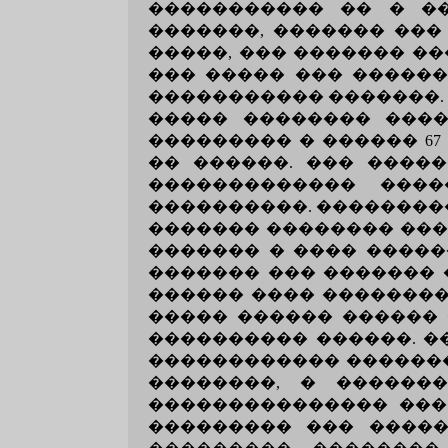
����������� �� � �
�������, ������� ���
�����, ��� ������� ��
��� ����� ��� ������
����������� �������. 
����� �������� �����
��������� � ������ 6
�� ������. ��� ����
������������� ����
����������. ��������
������� �������� ���
������� � ���� �����
������� ��� ������� 
������ ���� ��������
����� ������ ������ 
���������� ������. �
������������ ������� �
��������, � ������
��������������� ��� 
��������� ��� �����