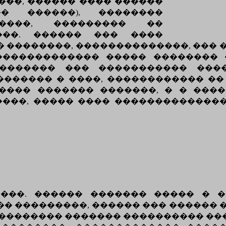
���, ������ ���� ������
� ������), ��������
�����, ��������� ��
���. ������ ��� ����
 ��������, ��������������, ��� 
�������������� ����� �������� 
�������� ��� ����������� ���
������� � ����, ������������ �
���� ������� �������, � � ���
���, ����� ���� �������������
���. ������ ������� ����� � 
� ���������, ������ ��� ������ 
 ��������� ������� ���������� ���