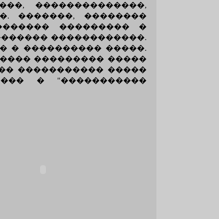
���, ��������������,
. �������, ��������
������� ��������� �
������� ������������.
� � ���������� �����.
����� ��������� �����
������ ����������� �����
���� � "�����������