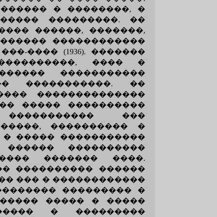
������ � ��������, �
����� ���������. ��
���� ������, �������,
������� ������������
�-���� (1936).
�������
����������, ���� �
������ �����������
� �����������. ��
���� ��������������
��� ����� ����������
����������� ���
�����, ���������� �
 � ����� �����������
 ������ ����������
���� ������� ����.
�� ���������� ������
�� ��� � ������������
�������� ��������� �
 ����� ����� � �����
������ � ���������