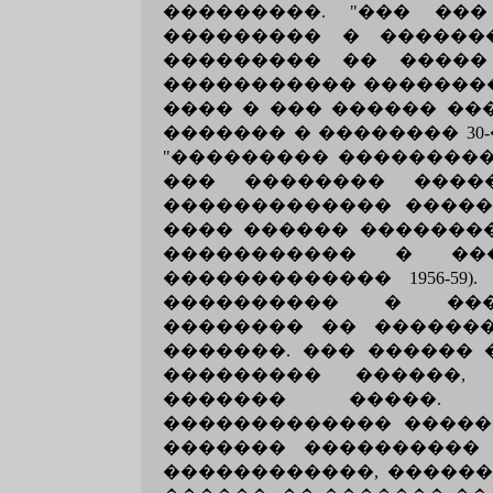
���������. "��� ���
��������� � ������
��������� �� �����
����������� ��������
���� � ��� ������ ��
������� � �������� 3
"��������� ���������" (
��� �������� �����
������������� �����
���� ������ �������
����������� � ���-�
������������� 1956-59
���������� � ���
�������� �� ������
�������. ��� ������
��������� ������,
������� �����. 
������������� �����
������� ����������
������������, ������