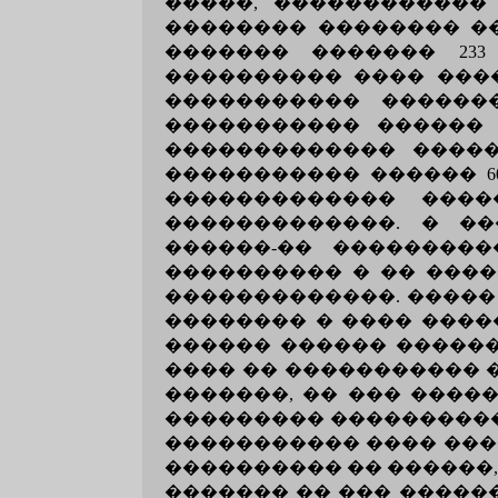
�����, ������������
�������� �������� ��
������� ������� 233
���������� ���� ���
����������� ������
����������� ������ 
������������� �����
����������� ������ 6
������������� ����
�������������. � �
������-�� ��������
���������� � �� ����
�������������. �����
�������� � ���� ����
������ ������ ������
���� �� ����������� �
�������, �� ��� ����
��������� ����������
����������� ���� ����
���������� �� ������,
������� �� ��� �����