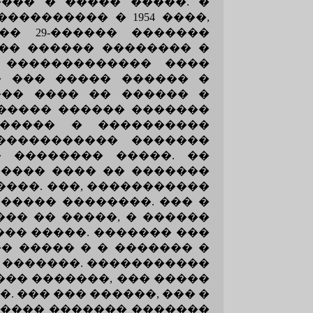
��� � ����� �����. �
�������� � 1954 ����,
�� 29-������ �������
�� ������ �������� �
 ������������� ����
� ��� ����� ������ �
��� ���� �� ������ �
 ����� ������ �������
������ � ����������
����������� �������
 �������� �����. ��
����� ���� �� �������
���. ���, �����������
����� ��������. ��� �
�� �� �����, � ������
��� �����. ������� ���
� ����� � � ������� �
 �������. �����������
��� �������, ��� �����
 ��� ��� ������, ��� �
����� ������� �������