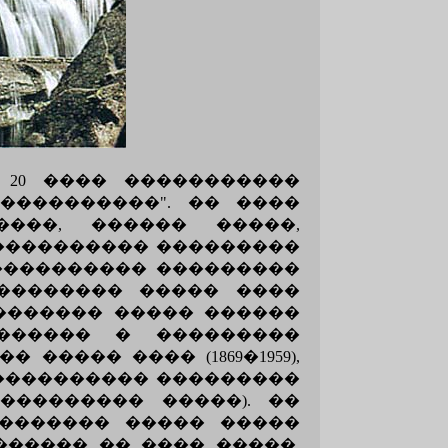
20 ���� �����������
����������". �� ����
���, ������ �����,
����������� ���������
���������� ���������
�������� ����� ����
������� ����� ������
������� � ���������
���� ���� (1869�1959),
���������� ���������
��������� �����). ��
������� ����� �����
������ �� ���� �����.