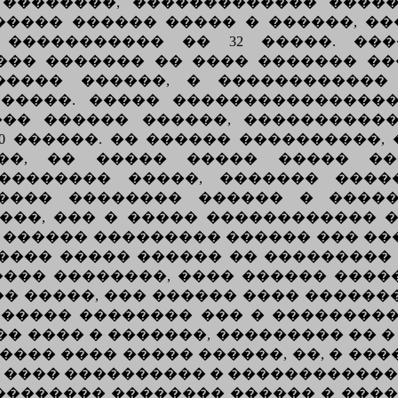
 ��������, ������������� �����
���� ������ ����� � ������, ����
 ����������� �� 32 �����. ���
��� ������� �� ���� ������� ��
����� ������, � ������������
�����. ����� ���������������
�� ������ ������, ����������
0 ������. �� ������ ����������,
��, �� ����� ����� ����� �
��������� �����, ������� ����
����� �������� ������ � �����
���, ��� � ����� ������������ 
 ������ ��������� ������ ��� ���
���� ����� ������ �� ��������� 
��� ��������, ���� ������ �����
� �����, ��� ������ ���� ������
������ �������� ��� � ���������
� ���� � �������, ��������� �� �
��� ���� ����� ������, ��, � ���
 ���� ���������� � �������������.
�������� �������� ������ � ���