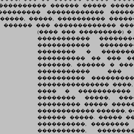
���������� ������ ����� �����
��������� ������������ �����
�����, �����, ���������� �����
� ������ ��� ������������� ��
(���� ��� ���������) � ��
����������� �������
����������� �������
�������� � �������
���������� �� ��� �
�������. ������ � ��
����������� ��� 
���������� ���������
��������������� ����,
���� � �����������
�������� �����, ���
��������� ����� ����
������������ ������, �
������ �����. ����� �
����������, ��������
����������, ������