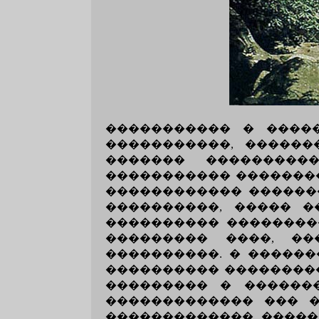
����������� � ����
�����������, ������
������� ���������
����������� ��������
������������ ������
����������, ����� 
���������� ��������
��������� ����, ��
����������. � �������
���������� ��������
��������� � �������
������������� ��� 
������������� ������