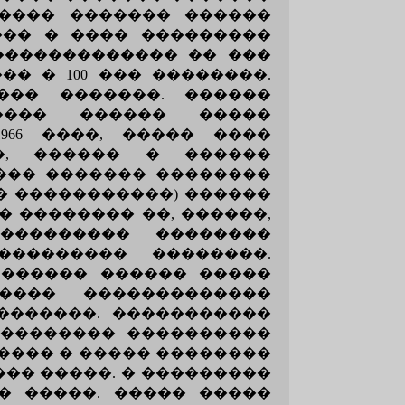
����� ������� ������
��� � ���� ���������
�������������� �� ���
� � 100 ��� ��������.
��� �������. ������
����� ������ �����
966 ����, ����� ����
�, ������ � ������
 ��� ������� ��������
� �����������) ������
 �������� ��, ������,
��������� ��������
�������� ��������.
 ������ ������ �����
���� �������������
�������. �����������
���������� ����������
����� � ����� ��������
��� �����. � ���������
� �����. ����� �����