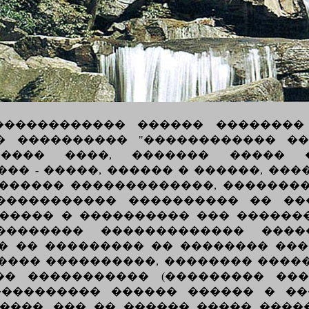
������������ ������ �������� 
� ���������� "������������ ��
����� ����, ������� ����� �
�� - �����, ������ � ������, ��
������ �������������, �������
������������ ���������� �� ��
����� � ���������� ��� ������
�������� ������������� ���
 �� ��������� �� �������� ����� �
���� ����������, �������� ����
� ����������� (��������� ���
���������� ������ ������ � ��
���, ��� �� ������ ����� ����