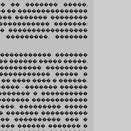
�� �� ������� �����,
�� �� ���������������
���� ������� ��������
����������� �������:
�� �����������������
 ���������, �������
 ������������ �������
� ������ ����� �����.
�� ��������� ���������
������������ ����� �
�� ���� ���� � ������.
���� - ������� ������
 ������� � ����������
������� ������������
����. ��������� �����
�� ������� ����������
������ ���������� ��� �
���� ������ ������� �