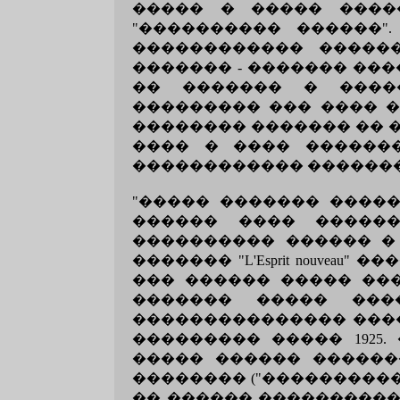
����� � ����� ����
"���������� ������"
������������ �����
������� - ������� ��
�� ������� � ����
��������� ��� ���� �
�������� ������� �� 
���� � ���� ������
������������ �������
"����� ������� �����
������ ���� ������
���������� ������ �
������� "L'Esprit nouvea
��� ������ ����� ���
������� ����� ���
��������������� ����
��������� ����� 1925
����� ������ ������
�������� ("���������� �
�� ������ ����������