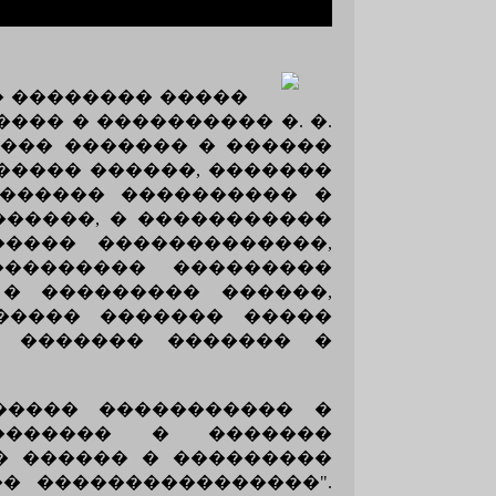
��� �������� �����
���� � ���������� �. �.
���� ������� � ������
������ ������, �������
������ ���������� �
������, � �����������
����� �������������,
�������� ���������
 � ��������� ������,
����� ������� �����
, ������� ������� �
����� ����������� �
������� � �������
� ������ � ���������
� ����������������".