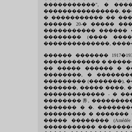
�����������", � ���
����������������, ��
� ����������� �� ���
������ 20-� ����� �
����������� ������ 
�������� (���� ���
��������������, ����
������ ������� 1917�
������������ � �����
�� ����� ������ � ���
��������, � �������
��������� (�������), 
�������, ����� ����,
������������� - � ��
��������养, ��������
������� � �. �������
��������� � ������� 
����� �������� (Amédée
����������� ��������