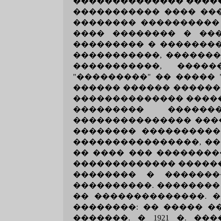
�������������� �����
����������� ���� ���
�������� ���������� 
���� �������� � ���
��������� � �������
�����������, �������
�����������, �����
"���������" �� �����
������ ������ �������.
�������������� �����
��������� ������
��������������� ����
�������� ����������
����������������, ��
�� ���� ��� ��������
������������� ������
�������� � �������
����������. ��������
�� ��������������. 
��������: �� ����� �
�������. � 1921 �. �