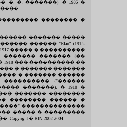
. �. �������). � 1985 �
����.
) ����������� �������� �
 ������ ������� �����
�� ������ "Elan" (1915-
1917 ����� � ����������
 ������� ������� (��
1918 ��� ���������� ��
��� � ������� �������
���� � ������� ������
���������� ("������
�� �������). � 1918 �
���� ������� ��������
�� �������� ������ �
 ����" ��������������
��� ����� � ���������
ght � RIN 2002-2004