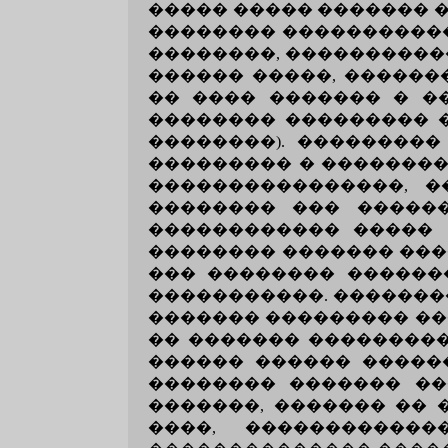
����� ����� ������� �
�������� �����������
��������, �����������
������ �����, ������
�� ���� ������� � ��
�������� ��������� �
��������). ���������
��������� � ��������
����������������, �
�������� ��� �����
������������ ����� "
�������� ������� ���
��� �������� ������
�����������. �������
������� ��������� ��
�� ������� ���������
������ ������ ������
�������� ������� ��
�������, ������� ��
����, �����������