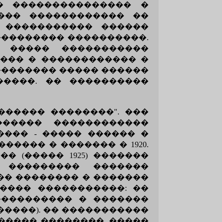
� ��������������� �
���� ������������ ��
 ����������� ������
��������� ����������.
 ����� �����������
���� � ������������ �
�������� ����� ������
����. �� ����������
������ ��������". ���
������ ������������
��� - ����� ������ �
������� � ������� � 1920.
 (����� 1925) �������
 ��������� �������
�� �������� � �������
����� �����������: ��
���������� � �������
�������). �� �����������
����� ��������. �����