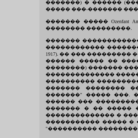
�������) � ������ (���
����� ���-������� ��
������� ����� Ozenfant 
�������� ���������.
������� ������������
������������ �������� 
1917). �� ��� ��������
������ ����� �� ���
��������) ������� ���
�������������� �����
���������� ���������
������� �������� �
�������" ����� ���. 
������ ��� ���������
������� � �� ����� 
�������������� � ���
����������� ����� � 
"���������� ��������" ���