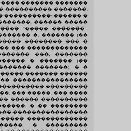
������ ������� �������
� ���������� �������,
� ����������: ������ �
�������. ������ �����
���� "����� �������".
������ �. ������� (��
������ �������� ��� �
��� ��� �������������
������� ���, �������
����� � ������� (��
������� �������). � �
������ ������� ������
��� ����������������
 ���������� ���������
. ��� �����, ��� ����
��� ������ ����������
������, � �� ��������
���-����������������
������ �������������
�����. � ���������