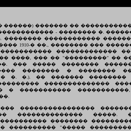
 purus � ������) ������� �� ��������
� ������������� - �������� �. �����
). �������� ������������ �����
�� 1910-� ��., �������� ��� ����
������������ ������������� ��
� ����, ��� �� "���������" �� �
��. ��� ����� �������� �����
���� �������� � �������� ��
 � �. �.). �� ������� ��������
��������� �������������� ���
� � ����������� �����������
��.
���� ���������������� ������
��� �������������� �����. 
���������� �������� ��������
� ���������� "����� ���������