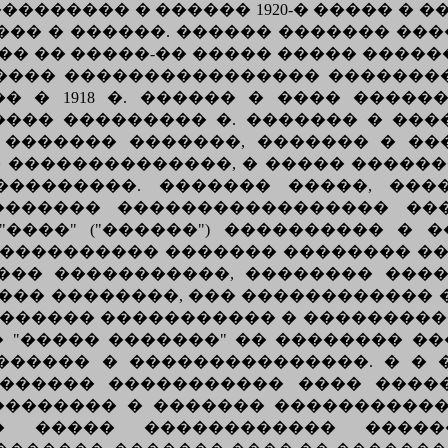
�������� � ������ 1920-� ����� � 
�� � ������. ������ ������� ���
� �� �����-�� ����� ����� �����
���� ���������������� �������
� � 1918 �. ������ � ���� ������
��� ��������� �. ������� � ����
 ������� �������, ������� � �
 ��������������, � ����� �����
���������. ������� �����, ���
������� ����������������� ���
����" ("������") ���������� � �
���������� ������� �������� �
��� �����������, �������� ���
��� ��������, ��� ������������
������ ����������� � �����������
 "����� �������" �� �������� �
����� � ���������������. � � 
������ ����������� ���� ����
 �������� � ������� ����������
�� ����� ������������ �����