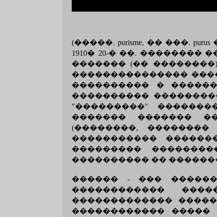
(�����. purisme, �� ���.
1910� 20-� ��. �������
������� (�� ��������
��������������� �����
���������� � �����
���������� ���������
"���������" �������
������� ������� �
(��������, ��������
����������� ������
��������� ��������
���������� �� ������
������ - ��� �����
������������ ���
������������� �����
������������ ����� 