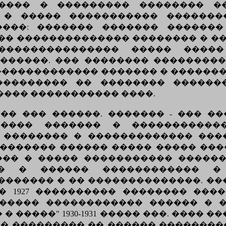
���� � ��������� �������� �
. � ����� ����������� ������
����: ������� ������� �������
��� �������������� �������� � �
��������������� ����� �����
������. ��� �������� ��������
������������� ������� � ������
��������� �� �������� �������
��� ����������� ����.
�� ��� ������. ������� - ��� ��
���� ������� � �����������
 �������� � ������������� ����
u" ���������� ������ ����� ����� ��
�� � ����� ����������� ��������
� � ������ ������������ �
������ � �� ��������������. ��
. � 1927 ���������� �������� ���
����� ������������ ������ � 
 �����" 1930-1931 ����� ���. ���� 
� ��������� �� ������ ��������