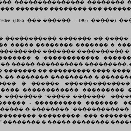
�� ��������������� �������� ��. �
���� ������� �������� ��� ������
Amedee (1886 ���-������ - 1966 �����
 ����������� ������� �� �����
����� �������� ������� � �������
� ���������� ������� ���������� � 
������� � ������������ ������
�� ����� ���������� ���������. � 
 ������� �� ��������� ���� ����
 �� ������� ��������� � ������
���� � ������ �������������� 
����� ������������ ��������� ���
 �������� "����� �������" ���
������ - ���������� �������. �
����� � �������� "������������
�������� ���������. ��� ������
����� � ����� �������� ������. Copyri