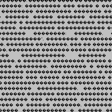
������. ������� ���� �� �������
�����: ��������� ��� ���� � ��
�������� ��������� ������� ��
 ������ ����� ������� ��������
����� � ���������� ������� ���
����. ��������� ������������ 
������� ��������: �������,
 "����������", �������� ��������
 ������� ��������, ��� �� �������
�, �������� ������� ���� ������
��� �����������. �������
���, � ������� �������� ����� 
��� ��������. ��������� � ����
������ ��������� �� ������ � �
������ ��� ����� ����������� �
 ������������� ��� ������ ����
�������� ����������, ��-����
 ������ ������� ������������� �
�������� ��� �������� �������
���� �� ������ �������, ������
������� ����������� � ������ 