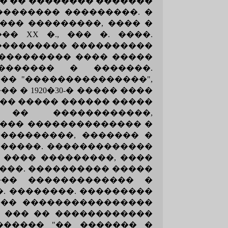
� �� �������� �������
�������� ���������. �
��� ���������, ���� �
 XX �., ��� �. ����.
��������� ����������
���������� ���� �����
 ������� � �������.
�� "���������������",
 � 1920�30-� ����� ����
�� ����� ������ �����
 �� ������������,
���� �������������� �
���������, ������� �
������. �������������
 ���� ���������, ����
���. ���������� �����
��� ������������� �
. ��������. ���������
��� ����������������
� ��� �� ������������
������� "�� ������� �