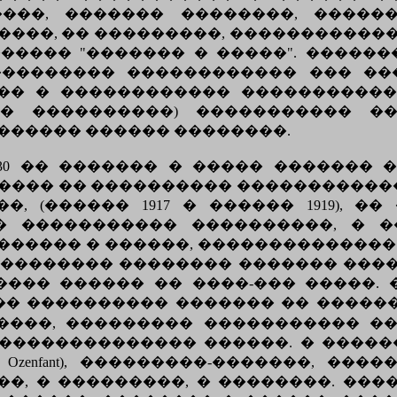
����, ������� ��������, �����
����, �� ���������, �����������
����� "������� � �����". �����
���������� ������������ ��� ��
�� � ������������ ����������
�� ����������) ����������� ��
������ ������ ��������.
1930 �� ������� � ����� �������
���� �� ���������� ������������
, (������ 1917 � ������ 1919), 
� ����������� ����������, � 
������� � ������, �������������� 
 ��������� �������� ������� ����
���� ������ �� ����-��� �����.
�� ���������� ������� �� �����
����, ��������� ����������� �
�������������� ������. � ����
 Ozenfant), ���������-�������, �
�, � ���������, � ��������. ���