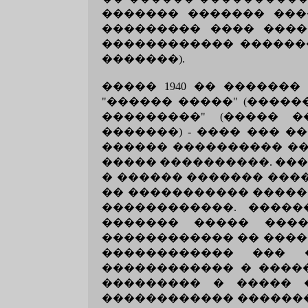
������� ������� ���
��������� ���� �����
������������ �������
�������).
����� 1940 �� ������
"������ �����" (����
���������" (����� 
�������) - ���� ��� 
������ ���������� ��
����� ����������. ��
� ������ ������� ���
�� ����������� �������
������������. ����
������� ����� ����
������������ �� ������
������������ ��� 
������������ � �����
��������� � ����� 
������������ �������