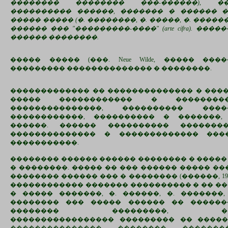
�������� �������� ���-������), �
���������� ������, ������� � ������ 
����� ����� (�. ��������, �. �����, �. ����
������ ��� "���������-����" (arte cifra). ��
������ ��������.
����� ����� (���. Neue Wilde, ����� ��
��������� �������������� � ��������.
������������� �� �������������� � ����
����� ������������ � ���������
���������������, ���������� ���
������������, ���������� � �������,
������. ������ ���������� �������
�������������� � ������������� ���
�����������.
�������� ������ ������ �������� � ����� 7
� ��������. ����� �� ��� ������ ����� �
�������� ������ ��� � �������� (������, 19
������������ ������� ���������� � �� �
� ����� �������, �. ������, �. �������,
�������� ��� ����� ������ �� ������
�������� ���������, �����
����������������� ��������� �� ����