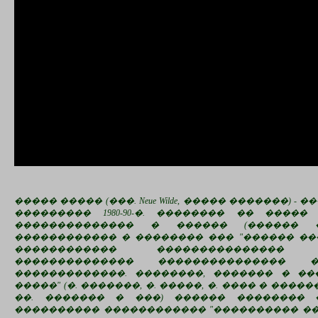
����� ����� (���. Neue Wilde, ����� �������) -
��������� 1980-90-�. �������� �� ����
�������������� � ������ (������ �
������������ � �������� ��� "������ ���
������������ ��������������� �
�������������� ��������������� 
�������������. ��������, ������� � ��
�����" (�. �������, �. �����, �. ���� � �����
��. ������� � ���) ������ �������� 
���������� ������������ "���������� ��