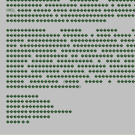
��������������� �������� ������
���������� ��������� �������� � ���� �
1982), ���� ����� ���� ��������� ��������
������������� � ��������������� �����
�������� �������� � ����������.
����������� ������ ������ �
��������������� ������� � ���� ����� 
����� ����������� ������������� ����
��� �������������� �������������� ��
�������������� ���������� ���������
�������, ��������� �� ��������� �����
������ ������ ����������, �. ���� ��
����� ������������� �������� �������
������ �������� ������, ����� �������
���������� ������������, ����������
����� �������� (���� ����� � ����
������������ ��������).
���������
����� �������
���� ���������
������ ������������
������� �����
���� �.�.