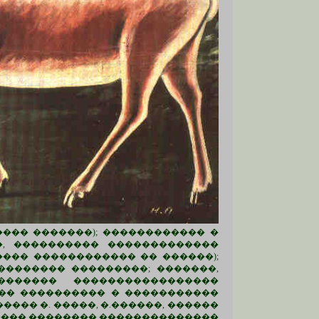
��� �������); ������������ �
�, ���������� �������������
��� ������������ �� ������);
������� ���������; �������,
������� �����������������
�� ���������� � �����������
��� �. �����, �.������, ������
������ �������� ��������������