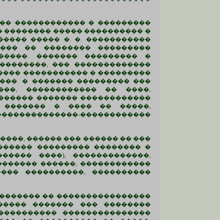
�-�� ������������ � ���������
 � �������� ����� ���������� �
����� ����� �. �. �����������
 ��� �� �������� ���������
�����. ������� ��������� �
��������, ��� �������������
���� ����������� � ���������
���. � ������� ��������� ���
���, ������������ �� ����,
������� ������� ������������
 ������� � ���� �� �����,
���������������-������������
����, ������ ��� ������ �� ���
������ ��������� �������� �
����� ����), �������������,
������� ������, ������������
��� ����������, ����������
��������� �� ����������������
����� ������� ��� ��������
���������� ���������������