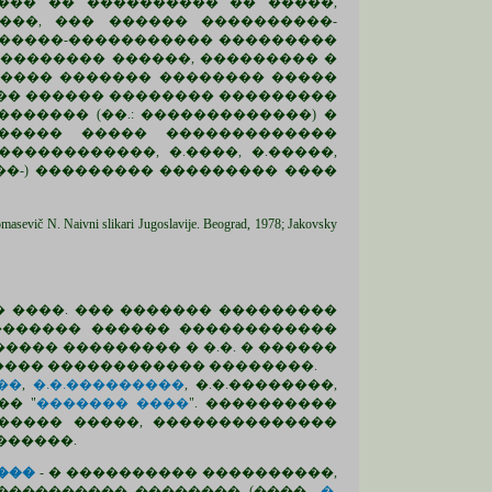
��� �� ���������� �� �����,
���, ��� ������ ����������-
������-����������� ���������
��������� ������, ��������� �
����� ������� �������� �����
��� ������ �������� ���������
������� (��.: �������������) �
������ ����� �������������
�����������, �.����, �.�����,
����-) ��������� ��������� ����
č N. Naivni slikari Jugoslavije. Beograd, 1978; Jakovsky
� ����. ��� ������� ���������
������� ������ ������������
��� ��������� � �.�. � ������
���� ������������ ��������.
��
,
�.�.���������
, �.�.��������,
�� "
������� ����
". ����������
����� �����, ��������������
������.
���
- � ���������� ����������,
��������� �������� (����.,
�.