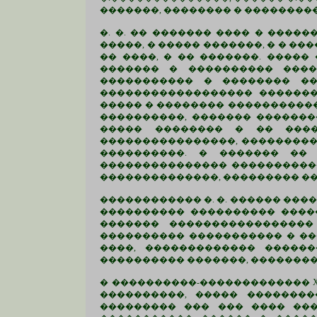
�������, �������� � ��������
�. �. �� ������� ���� � ����
�����, � ����� �������, � � �
�� ����, � �� �������. �����
������� � ���������� ����
����������� � �������� ��
������������������ �������
����� � �������� ����������
����������, ������� �������
����� �������� � �� �����
����������������, ���������
����������. � ������� ��
��������������� �����������
��������������, ��������� �
������������ �. �. ������ ���
���������� ���������� ����
������� ����������������� 
���������� ����������� � ��
����, ������������� �����
���������� �������, ��������
� ����������-������������� X
����������, ����� �������
��������� ��� ��� ���� ��