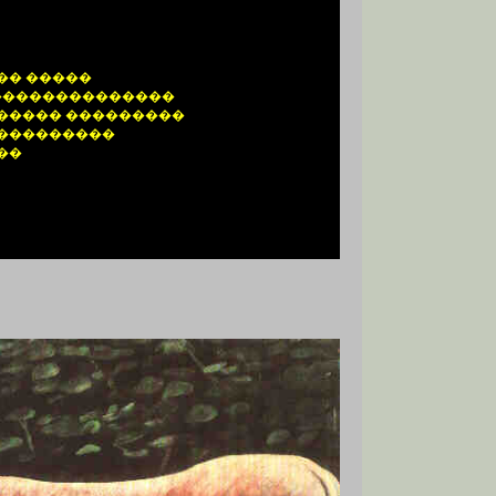
�� �����
 ��������������
����� ���������
���������
��