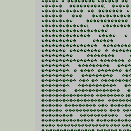
����� � �������� ������ �� 
������ ����������) �����
������������ �� ������� �.
������ ��� �����������
���������, �����������
�������������), �����
������������������� 
�������������� �����, �
���������� ������, 
���������������� �������
������� ��������� � �����
��������� ��������, 
���������������� ������� �
��������, ��������� ���
��������. � ���� ������� ��
��������� ��������� ��
���������� ��� �� ���������
��������, ����������� ��
�������, ������������� 
��������������� �������� (�
������������������ �������
������ ��������� ��� ������
������ ������������ ��� ��
��������� ����������� ��
��������������� ����������
���� ��������������� ��� ����
�.��������������, ������ �.��