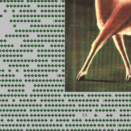
������� ��������� (�
. ������� ��������
 �. � ����� �������
� ���������������
� ��������� (���
��� � ����������
��������������-
 ������� ��������
�� ������������
����� ������� ����.
���������� ��������
������� ��������
 ������������� ����
� ������ ��������
� �. �. ���������� �
����� ������� (��
������ �����������),
�������; ���������
� ����� ���������-
�������� ��������� ������, �������, �����
�� � ����� ������� ��������� (�������
������������ ��������� ������ ���������
�������� ������������������ ������; ����
��������-������������� XX �., �� ���
�, �� ��������� � ���� ��� �������������
������ � ���������. ��������� �� ��� (�����
�������, ���������� �.�.��������� � ��.) �