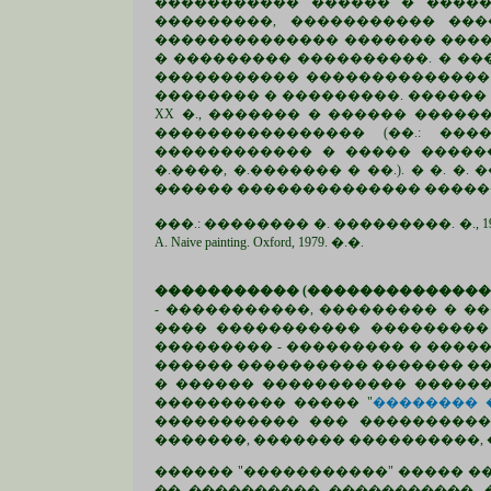
����������� ������ � �����
���������, ����������� ���
�������������� ������� ����
� ��������� ����������. � ��
����������� �������������� 
�������� � ���������. ������
XX �., ������� � ������ �����
���������������� (��.: ��
������������ � ����� �������
�.����, �.������� � ��.). � �.
������ �������������� �����
���.: �������� �. ���������. �., 1984; Vallier D. Henri
A. Naive painting. Oxford, 1979. �.�.
����������� (��������������
- �����������, ��������� � �
���� ����������� ���������
��������� - ��������� � ����
������ ���������� ������� ��
� ������ ����������� �����
���������� ����� "
�������� 
����������� ��� ����������
�������, ������� ����������,
������ "�����������" ����� �
�� ���������� �����������, 