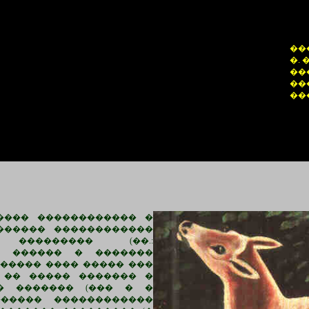
��
�.
��
��
��
���� ������������ �
������ ������������
 ��������� (��.:
�� ������ � �������
����� ���� ����� ���
 �� ����� ������� �
 � ������� (��� � �
������ ������������