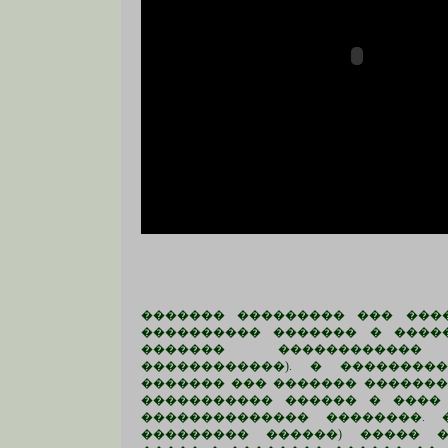
������� ��������� ��� ���
���������� ������� � ����
������� ������������
������������). � �������
������� ��� ������� �������
����������� ������ � ����
�������������� ��������.
��������� ������) ����� 