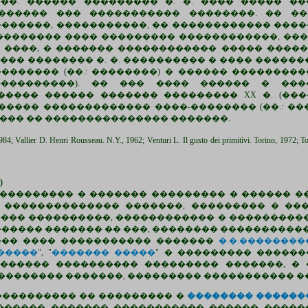
��. ������ ��������� �. �. ���� ����� ��
������ ��� ����������� ��������. �� ��
������, �����������, �� ������������ ���
�������� ���� ��������� ������������, ��
����, � ������� ������������ ����� ����
 ��� �������� �. �. ���������� � ���� �����
�������� (��.: ��������) � ������ ���������
�����������). �� ��� ���� ������ � ��
��� ������ ������� ��������� XX �. (����
 �. ������ ������������� ����-�������� (��.: 
��� �� ��������������� �������.
 Rousseau. N.Y., 1962; Venturi L. Il gusto dei primitívi. Torino, 1972; Tomasevi
)
���������� � ������� ��������� � ������ �
 �������������� �������, ��������� � ��
���� ����������, ������������ � �����������
����� ������� �� ���, �������� ����������
��� ���� ����������� �������
�.�.��������
�����
", "
������� �����
" � ��������� ������
������ ���������� ��������� �������, � 
 �������� �������, ��������� ����������� �
���������� �� ��������� �
�������� ������
������ ������� ����������� ������ ������