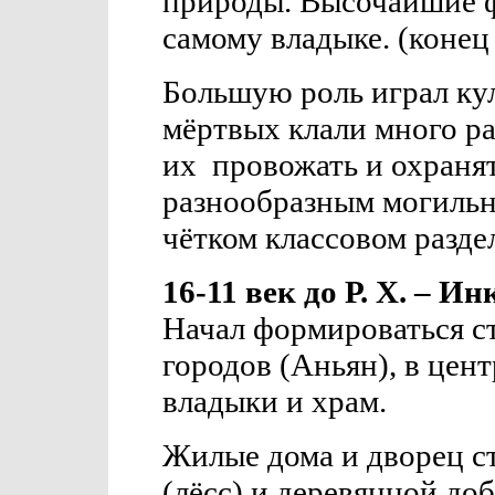
природы. Высочайшие 
самому владыке. (конец 
Большую роль играл ку
мёртвых клали много р
их
провожать и охраня
разнообразным могильн
чётком классовом разде
16-11 век до Р. Х. – 
Начал формироваться 
городов (Аньян), в цен
владыки и храм.
Жилые дома и дворец ст
(лёсс) и деревянной до