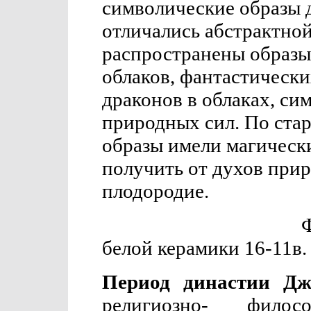
символические образы д
отличались абстрактно
распространены образы
облаков, фантастическ
драконов в облаках, с
природных сил. По ста
образы имели магическ
получить от духов при
плодородие.
Ф
белой керамики 16-11в. 
Период династии Джо
религиозно- филосо