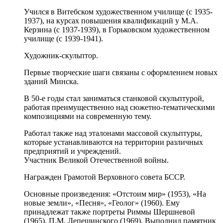
Учился в Витебском художественном училище (с 1935-
1937), на курсах повышения квалификаций у М.А.
Керзина (с 1937-1939), в Горьковском художественном
училище (с 1939-1941).
Художник-скульптор.
Первые творческие шаги связаны с оформлением новых
зданий Минска.
В 50-е годы стал заниматься станковой скульптурой,
работая преимущественно над сюжетно-тематическими
композициями на современную тему.
Работал также над эталонами массовой скульптуры,
которые устанавливаются на территории различных
предприятий и учреждений.
Участник Великой Отечественной войны.
Награжден Грамотой Верховного совета БССР.
Основные произведения: «Отстоим мир» (1953), «На
новые земли», «Песня», «Геолог» (1960). Ему
принадлежат также портреты Риммы Шершневой
(1965), П.М. Лепешинского (1969). Выполнил памятник