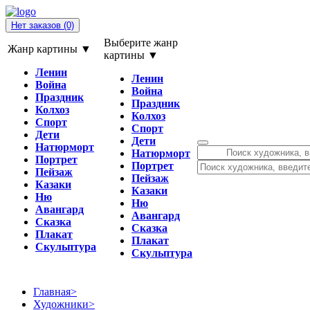
Нет заказов
(0)
Выберите жанр
Жанр картины ▼
картины ▼
Ленин
Ленин
Война
Война
Праздник
Праздник
Колхоз
Колхоз
Спорт
Спорт
Дети
Дети
Натюрморт
Натюрморт
Портрет
Портрет
Пейзаж
Пейзаж
Казаки
Казаки
Ню
Ню
Авангард
Авангард
Сказка
Сказка
Плакат
Плакат
Скульптура
Скульптура
Главная
>
Художники
>