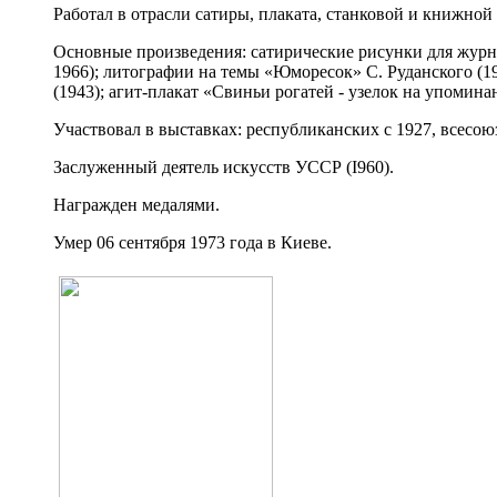
Работал в отрасли сатиры, плаката, станковой и книжной
Основные произведения: сатирические рисунки для журнал
1966); литографии на темы «Юморесок» С. Руданского (19
(1943); агит-плакат «Свиньи рогатей - узелок на упоминан
Участвовал в выставках: республиканских с 1927, всесоюз
Заслуженный деятель искусств УССР (I960).
Награжден медалями.
Умер 06 сентября 1973 года в Киеве.