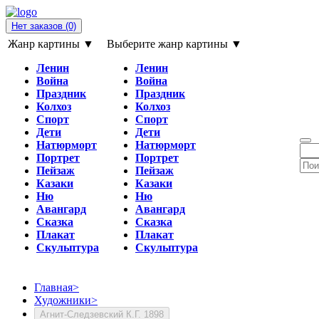
Нет заказов
(0)
Жанр картины ▼
Выберите жанр картины ▼
Ленин
Ленин
Война
Война
Праздник
Праздник
Колхоз
Колхоз
Спорт
Спорт
Дети
Дети
Натюрморт
Натюрморт
Портрет
Портрет
Пейзаж
Пейзаж
Казаки
Казаки
Ню
Ню
Авангард
Авангард
Сказка
Сказка
Плакат
Плакат
Скульптура
Скульптура
Главная
>
Художники
>
Агнит-Следзевский К.Г. 1898