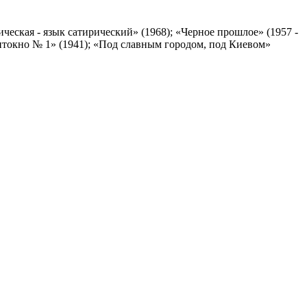
ческая - язык сатирический» (1968); «Черное прошлое» (1957 -
гитокно № 1» (1941); «Под славным городом, под Киевом»