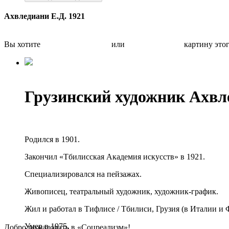
Ахвледиани Е.Д. 1921
Вы хотите
Бесплатно оценить
или
Быстро продать
картину это
Грузинский художник Ахв
Родился в 1901.
Закончил «Тбилисская Академия искусств» в 1921.
Специализировался на пейзажах.
Живописец, театральный художник, художник-график.
Жил и работал в Тифлисе / Тбилиси, Грузия (в Италии и 
Умер в 1975.
Добро пожаловать в «Соцреализм»!