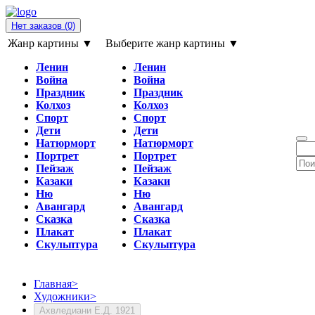
Нет заказов
(0)
Жанр картины ▼
Выберите жанр картины ▼
Ленин
Ленин
Война
Война
Праздник
Праздник
Колхоз
Колхоз
Спорт
Спорт
Дети
Дети
Натюрморт
Натюрморт
Портрет
Портрет
Пейзаж
Пейзаж
Казаки
Казаки
Ню
Ню
Авангард
Авангард
Сказка
Сказка
Плакат
Плакат
Скульптура
Скульптура
Главная
>
Художники
>
Ахвледиани Е.Д. 1921