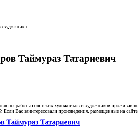
го художника
аров Таймураз Татариевич
влены работы советских художников и художников проживавших
 Если Вас заинтересовали произведения, размещенные на сайте,
в Таймураз Татариевич