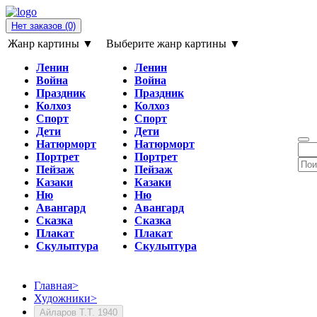
Нет заказов
(0)
Жанр картины ▼
Выберите жанр картины ▼
Ленин
Ленин
Война
Война
Праздник
Праздник
Колхоз
Колхоз
Спорт
Спорт
Дети
Дети
Натюрморт
Натюрморт
Портрет
Портрет
Пейзаж
Пейзаж
Казаки
Казаки
Ню
Ню
Авангард
Авангард
Сказка
Сказка
Плакат
Плакат
Скульптура
Скульптура
Главная
>
Художники
>
Айларов Т.Т. 1940