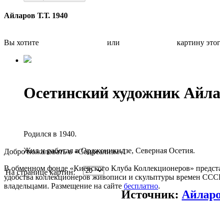
Айларов Т.Т. 1940
Вы хотите
Бесплатно оценить
или
Быстро продать
картину это
Осетинский художник Айл
Родился в 1940.
Жил и работал в Орджоникидзе, Северная Осетия.
Добро пожаловать в «Соцреализм»!
В обменном фонде «Киевского Клуба Коллекционеров» предста
На странице картин:
удобства коллекционеров живописи и скульптуры времен СССР.
владельцами. Размещение на сайте
бесплатно
.
Источник:
Айларо