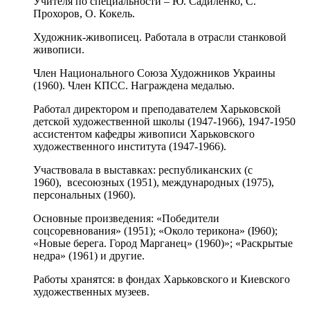
Учителя по специальности – Ю. Садиленко, С.
Прохоров, О. Кокель.
Художник-живописец. Работала в отрасли станковой
живописи.
Член Национального Союза Художников Украины
(1960). Член КПСС. Награждена медалью.
Работал директором и преподавателем Харьковской
детской художественной школы (1947-1966), 1947-1950
ассистентом кафедры живописи Харьковского
художественного института (1947-1966).
Участвовала в выставках: республиканских (с
1960), всесоюзных (1951), международных (1975),
персональных (1960).
Основные произведения: «Победители
соцсоревнования» (1951); «Около терикона» (I960);
«Новые берега. Город Марганец» (1960)»; «Раскрытые
недра» (1961) и другие.
Работы хранятся: в фондах Харьковского и Киевского
художественных музеев.