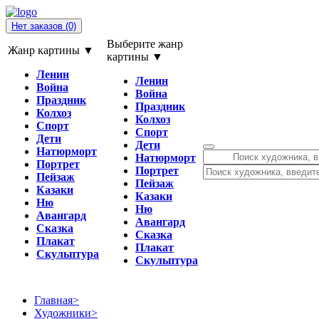
Нет заказов
(0)
Выберите жанр
Жанр картины ▼
картины ▼
Ленин
Ленин
Война
Война
Праздник
Праздник
Колхоз
Колхоз
Спорт
Спорт
Дети
Дети
Натюрморт
Натюрморт
Портрет
Портрет
Пейзаж
Пейзаж
Казаки
Казаки
Ню
Ню
Авангард
Авангард
Сказка
Сказка
Плакат
Плакат
Скульптура
Скульптура
Главная
>
Художники
>