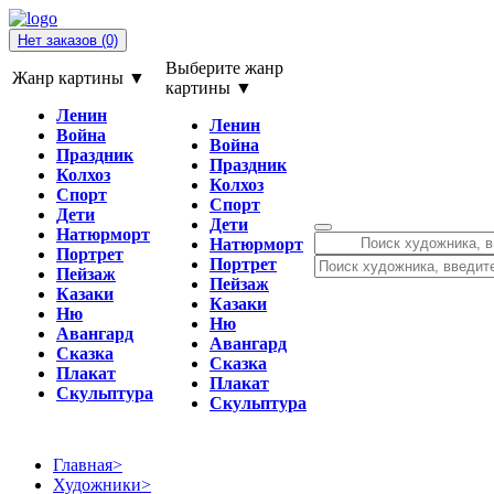
Нет заказов
(0)
Выберите жанр
Жанр картины ▼
картины ▼
Ленин
Ленин
Война
Война
Праздник
Праздник
Колхоз
Колхоз
Спорт
Спорт
Дети
Дети
Натюрморт
Натюрморт
Портрет
Портрет
Пейзаж
Пейзаж
Казаки
Казаки
Ню
Ню
Авангард
Авангард
Сказка
Сказка
Плакат
Плакат
Скульптура
Скульптура
Главная
>
Художники
>