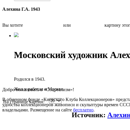
Алехина Г.А. 1943
Вы хотите
Бесплатно оценить
или
Быстро продать
картину это
Московский художник Але
Родился в 1943.
Жил и работал в Москве.
Добро пожаловать в «Соцреализм»!
В обменном фонде «Киевского Клуба Коллекционеров» предста
На странице картин:
удобства коллекционеров живописи и скульптуры времен СССР.
владельцами. Размещение на сайте
бесплатно
.
Источник:
Алехин