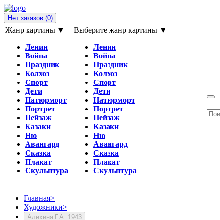
Нет заказов
(0)
Жанр картины ▼
Выберите жанр картины ▼
Ленин
Ленин
Война
Война
Праздник
Праздник
Колхоз
Колхоз
Спорт
Спорт
Дети
Дети
Натюрморт
Натюрморт
Портрет
Портрет
Пейзаж
Пейзаж
Казаки
Казаки
Ню
Ню
Авангард
Авангард
Сказка
Сказка
Плакат
Плакат
Скульптура
Скульптура
Главная
>
Художники
>
Алехина Г.А. 1943