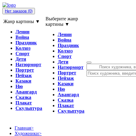
Нет заказов
(0)
Выберите жанр
Жанр картины ▼
картины ▼
Ленин
Ленин
Война
Война
Праздник
Праздник
Колхоз
Колхоз
Спорт
Спорт
Дети
Дети
Натюрморт
Натюрморт
Портрет
Портрет
Пейзаж
Пейзаж
Казаки
Казаки
Ню
Ню
Авангард
Авангард
Сказка
Сказка
Плакат
Плакат
Скульптура
Скульптура
Главная
>
Художники
>