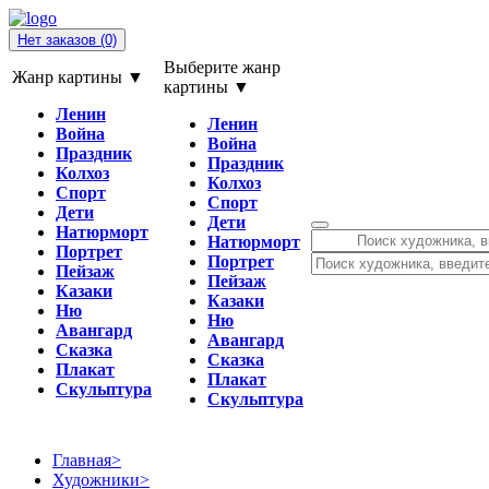
Нет заказов
(0)
Выберите жанр
Жанр картины ▼
картины ▼
Ленин
Ленин
Война
Война
Праздник
Праздник
Колхоз
Колхоз
Спорт
Спорт
Дети
Дети
Натюрморт
Натюрморт
Портрет
Портрет
Пейзаж
Пейзаж
Казаки
Казаки
Ню
Ню
Авангард
Авангард
Сказка
Сказка
Плакат
Плакат
Скульптура
Скульптура
Главная
>
Художники
>