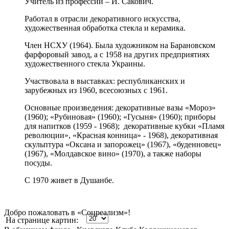
Учитель из профессии – И. Сакович.
Работал в отрасли декоративного искусства,
художественная обработка стекла и керамика.
Член НСХУ (1964). Была художником на Барановском
фарфоровый завод, а с 1958 на других предприятиях
художественного стекла Украины.
Участвовала в выставках: республиканских и
зарубежных из 1960, всесоюзных с 1961.
Основные произведения: декоративные вазы «Мороз»
(1960); «Рубиновая» (1960);
«
Гусыня
»
(1960); приборы
для напитков (1959 - 1968); декоративные кубки «Пламя
революции», «Красная конница» - 1968), декоративная
скульптура «Оксана и запорожец» (1967), «буденновец»
(1967), «Молдавское вино» (1970), а также наборы
посуды.
С 1970 живет в Душанбе.
Добро пожаловать в «Соцреализм»!
На странице картин: