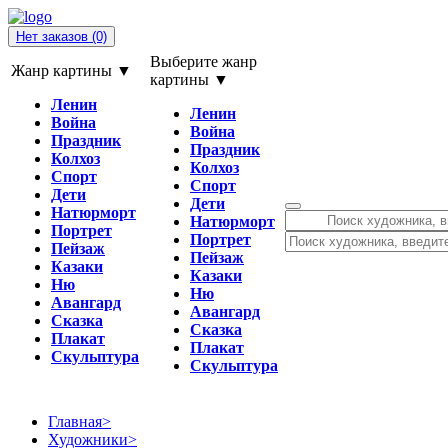
Нет заказов
(0)
Выберите жанр
Жанр картины ▼
картины ▼
Ленин
Ленин
Война
Война
Праздник
Праздник
Колхоз
Колхоз
Спорт
Спорт
Дети
Дети
Натюрморт
Натюрморт
Портрет
Портрет
Пейзаж
Пейзаж
Казаки
Казаки
Ню
Ню
Авангард
Авангард
Сказка
Сказка
Плакат
Плакат
Скульптура
Скульптура
Главная
>
Художники
>