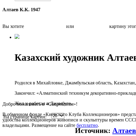
Алтаев К.К. 1947
Вы хотите
Бесплатно оценить
или
Быстро продать
картину это
Казахский художник Алта
Родился в Михайловке, Джамбульская область, Казахстан,
Закончил: «Алматинский техникум декоративно-прикладн
Жил и работал в Джамбуле.
Добро пожаловать в «Соцреализм»!
В обменном фонде «Киевского Клуба Коллекционеров» предста
На странице картин:
удобства коллекционеров живописи и скульптуры времен СССР.
владельцами. Размещение на сайте
бесплатно
.
Источник:
Алтаев