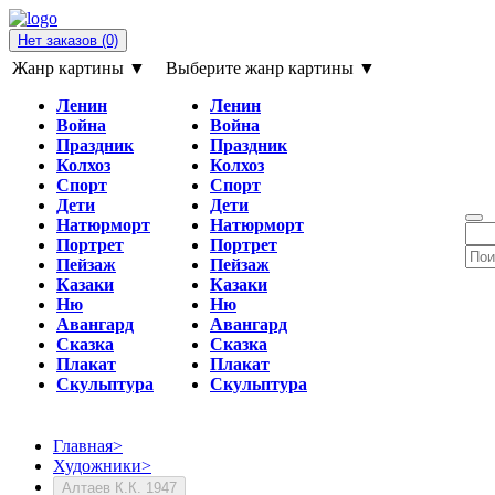
Нет заказов
(0)
Жанр картины ▼
Выберите жанр картины ▼
Ленин
Ленин
Война
Война
Праздник
Праздник
Колхоз
Колхоз
Спорт
Спорт
Дети
Дети
Натюрморт
Натюрморт
Портрет
Портрет
Пейзаж
Пейзаж
Казаки
Казаки
Ню
Ню
Авангард
Авангард
Сказка
Сказка
Плакат
Плакат
Скульптура
Скульптура
Главная
>
Художники
>
Алтаев К.К. 1947