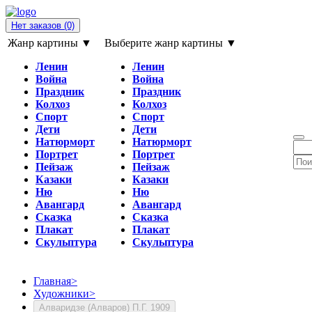
Нет заказов
(0)
Жанр картины ▼
Выберите жанр картины ▼
Ленин
Ленин
Война
Война
Праздник
Праздник
Колхоз
Колхоз
Спорт
Спорт
Дети
Дети
Натюрморт
Натюрморт
Портрет
Портрет
Пейзаж
Пейзаж
Казаки
Казаки
Ню
Ню
Авангард
Авангард
Сказка
Сказка
Плакат
Плакат
Скульптура
Скульптура
Главная
>
Художники
>
Алваридзе (Алваров) П.Г. 1909