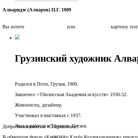
Алваридзе (Алваров) П.Г. 1909
Вы хотите
Бесплатно оценить
или
Быстро продать
картину это
Грузинский художник Алва
Родился в Поти, Грузия, 1909.
Закончил: «Тбилисская Академия искусств» 1930-32.
Живописец, дизайнер.
Участвовал в выставках с 1937.
Жил и работал в Тбилиси, Грузия.
Добро пожаловать в «Соцреализм»!
В обменном фонде «Киевского Клуба Коллекционеров» предста