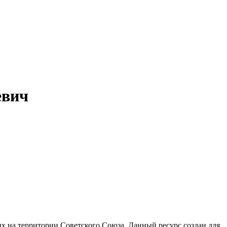
евич
 на территории Советского Союза. Данный ресурс создан для