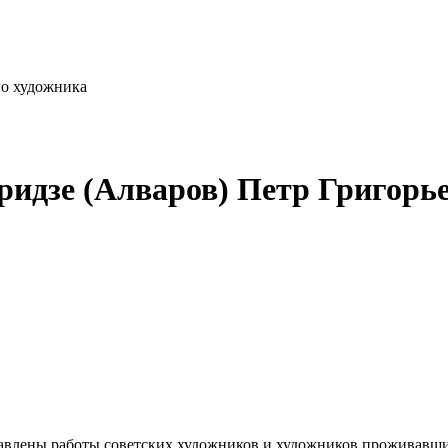
го художника
ридзе (Алваров) Петр Григорь
влены работы советских художников и художников проживавших