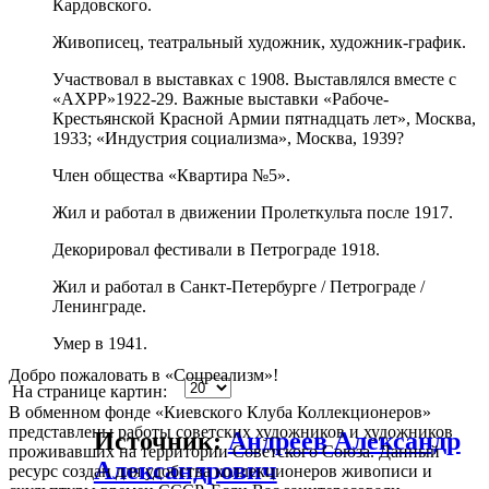
Кардовского.
Живописец, театральный художник, художник-график.
Участвовал в выставках с 1908. Выставлялся вместе с
«АХРР»1922-29. Важные выставки «Рабоче-
Крестьянской Красной Армии пятнадцать лет», Москва,
1933; «Индустрия социализма», Москва, 1939?
Член общества «Квартира №5».
Жил и работал в движении Пролеткульта после 1917.
Декорировал фестивали в Петрограде 1918.
Жил и работал в Санкт-Петербурге / Петрограде /
Ленинграде.
Умер в 1941.
Добро пожаловать в «Соцреализм»!
На странице картин:
В обменном фонде «Киевского Клуба Коллекционеров»
представлены работы советских художников и художников
Источник:
Андреев Александр
проживавших на территории Советского Союза. Данный
Александрович
ресурс создан для удобства коллекционеров живописи и