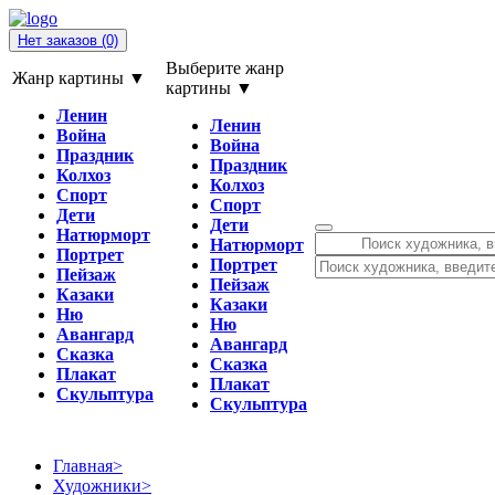
Нет заказов
(0)
Выберите жанр
Жанр картины ▼
картины ▼
Ленин
Ленин
Война
Война
Праздник
Праздник
Колхоз
Колхоз
Спорт
Спорт
Дети
Дети
Натюрморт
Натюрморт
Портрет
Портрет
Пейзаж
Пейзаж
Казаки
Казаки
Ню
Ню
Авангард
Авангард
Сказка
Сказка
Плакат
Плакат
Скульптура
Скульптура
Главная
>
Художники
>