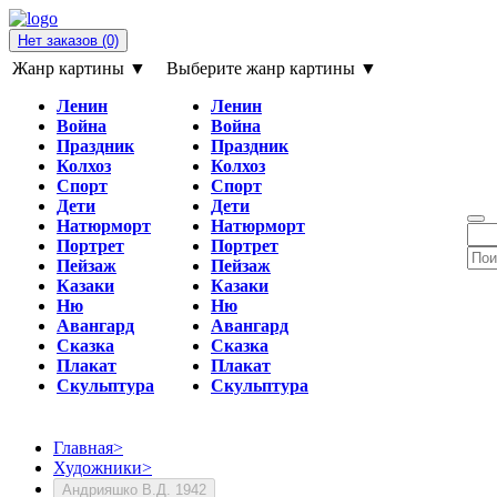
Нет заказов
(0)
Жанр картины ▼
Выберите жанр картины ▼
Ленин
Ленин
Война
Война
Праздник
Праздник
Колхоз
Колхоз
Спорт
Спорт
Дети
Дети
Натюрморт
Натюрморт
Портрет
Портрет
Пейзаж
Пейзаж
Казаки
Казаки
Ню
Ню
Авангард
Авангард
Сказка
Сказка
Плакат
Плакат
Скульптура
Скульптура
Главная
>
Художники
>
Андрияшко В.Д. 1942