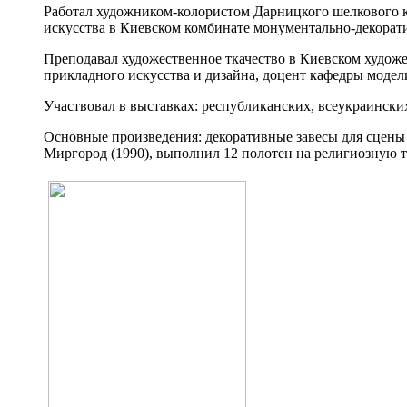
Работал художником-колористом Дарницкого шелкового к
искусства в Киевском комбинате монументально-декорати
Преподавал художественное ткачество в Киевском художе
прикладного искусства и дизайна, доцент кафедры модел
Участвовал в выставках: республиканских, всеукраинских
Основные произведения: декоративные завесы для сцены Х
Миргород (1990), выполнил 12 полотен на религиозную те