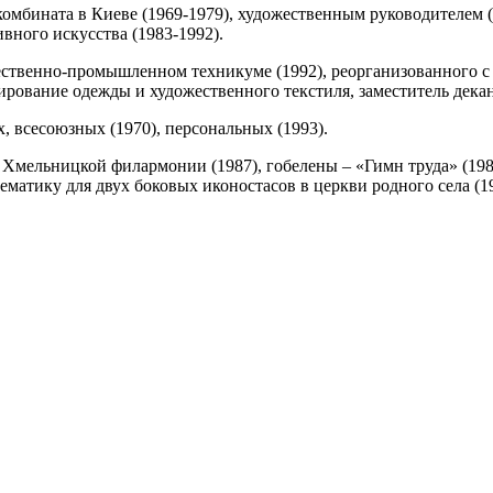
омбината в Киеве (1969-1979), художественным руководителем 
вного искусства (1983-1992).
ственно-промышленном техникуме (1992), реорганизованного с 
ирование одежды и художественного текстиля, заместитель декан
, всесоюзных (1970), персональных (1993).
мельницкой филармонии (1987), гобелены – «Гимн труда» (1985)
матику для двух боковых иконостасов в церкви родного села (19