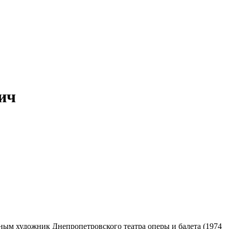
ич
вным художник Днепропетровского театра оперы и балета (1974