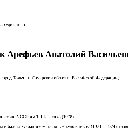
го художника
к Арефьев Анатолий Васильев
 город Тольятти Самарской области, Российской Федерации).
премию УССР им.Т. Шевченко (1978).
перы и балета художником, главным художником (1971—1974); гла