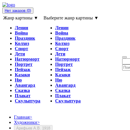
Нет заказов
(0)
Жанр картины ▼
Выберите жанр картины ▼
Ленин
Ленин
Война
Война
Праздник
Праздник
Колхоз
Колхоз
Спорт
Спорт
Дети
Дети
Натюрморт
Натюрморт
Портрет
Портрет
Пейзаж
Пейзаж
Казаки
Казаки
Ню
Ню
Авангард
Авангард
Сказка
Сказка
Плакат
Плакат
Скульптура
Скульптура
Главная
>
Художники
>
Арефьев А.В. 1918