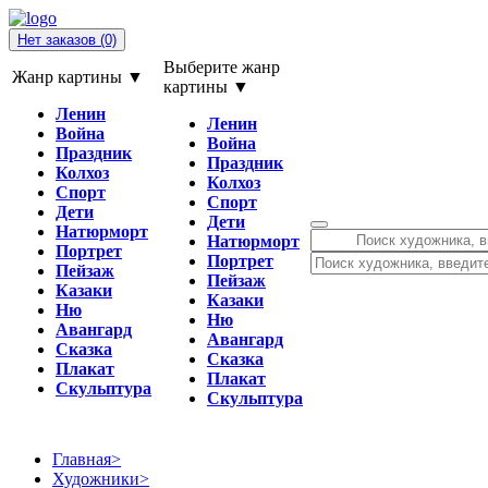
Нет заказов
(0)
Выберите жанр
Жанр картины ▼
картины ▼
Ленин
Ленин
Война
Война
Праздник
Праздник
Колхоз
Колхоз
Спорт
Спорт
Дети
Дети
Натюрморт
Натюрморт
Портрет
Портрет
Пейзаж
Пейзаж
Казаки
Казаки
Ню
Ню
Авангард
Авангард
Сказка
Сказка
Плакат
Плакат
Скульптура
Скульптура
Главная
>
Художники
>