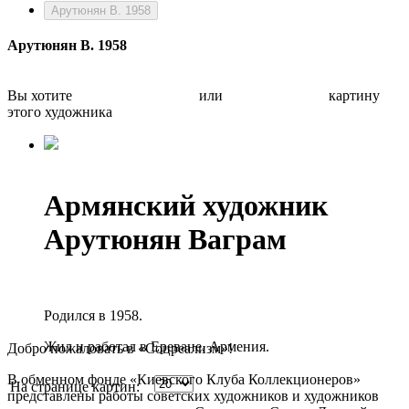
Арутюнян В. 1958
Арутюнян В. 1958
Вы хотите
Бесплатно оценить
или
Быстро продать
картину
этого художника
Армянский художник
Арутюнян Ваграм
Родился в 1958.
Жил и работал в Ереване, Армения.
Добро пожаловать в «Соцреализм»!
В обменном фонде «Киевского Клуба Коллекционеров»
На странице картин:
представлены работы советских художников и художников