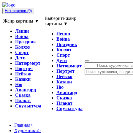
Нет заказов
(0)
Выберите жанр
Жанр картины ▼
картины ▼
Ленин
Ленин
Война
Война
Праздник
Праздник
Колхоз
Колхоз
Спорт
Спорт
Дети
Дети
Натюрморт
Натюрморт
Портрет
Портрет
Пейзаж
Пейзаж
Казаки
Казаки
Ню
Ню
Авангард
Авангард
Сказка
Сказка
Плакат
Плакат
Скульптура
Скульптура
Главная
>
Художники
>