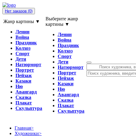
Нет заказов
(0)
Выберите жанр
Жанр картины ▼
картины ▼
Ленин
Ленин
Война
Война
Праздник
Праздник
Колхоз
Колхоз
Спорт
Спорт
Дети
Дети
Натюрморт
Натюрморт
Портрет
Портрет
Пейзаж
Пейзаж
Казаки
Казаки
Ню
Ню
Авангард
Авангард
Сказка
Сказка
Плакат
Плакат
Скульптура
Скульптура
Главная
>
Художники
>