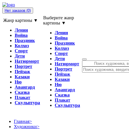
Нет заказов
(0)
Выберите жанр
Жанр картины ▼
картины ▼
Ленин
Ленин
Война
Война
Праздник
Праздник
Колхоз
Колхоз
Спорт
Спорт
Дети
Дети
Натюрморт
Натюрморт
Портрет
Портрет
Пейзаж
Пейзаж
Казаки
Казаки
Ню
Ню
Авангард
Авангард
Сказка
Сказка
Плакат
Плакат
Скульптура
Скульптура
Главная
>
Художники
>