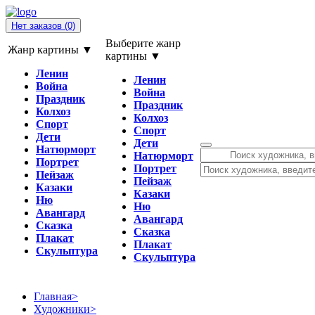
Нет заказов
(0)
Выберите жанр
Жанр картины ▼
картины ▼
Ленин
Ленин
Война
Война
Праздник
Праздник
Колхоз
Колхоз
Спорт
Спорт
Дети
Дети
Натюрморт
Натюрморт
Портрет
Портрет
Пейзаж
Пейзаж
Казаки
Казаки
Ню
Ню
Авангард
Авангард
Сказка
Сказка
Плакат
Плакат
Скульптура
Скульптура
Главная
>
Художники
>