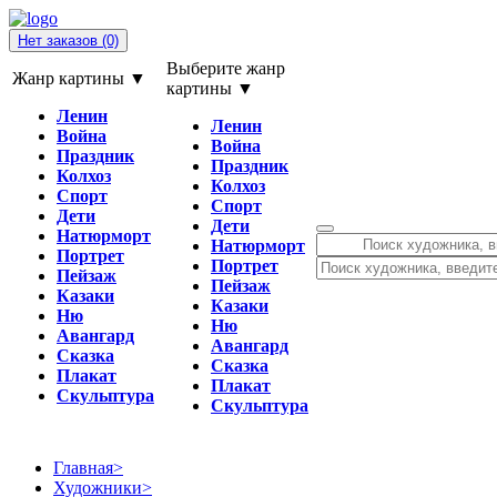
Нет заказов
(0)
Выберите жанр
Жанр картины ▼
картины ▼
Ленин
Ленин
Война
Война
Праздник
Праздник
Колхоз
Колхоз
Спорт
Спорт
Дети
Дети
Натюрморт
Натюрморт
Портрет
Портрет
Пейзаж
Пейзаж
Казаки
Казаки
Ню
Ню
Авангард
Авангард
Сказка
Сказка
Плакат
Плакат
Скульптура
Скульптура
Главная
>
Художники
>