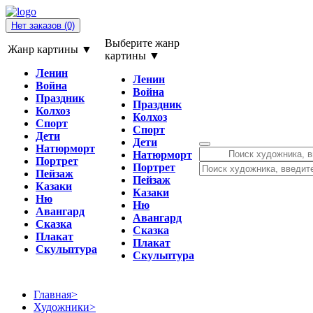
Нет заказов
(0)
Выберите жанр
Жанр картины ▼
картины ▼
Ленин
Ленин
Война
Война
Праздник
Праздник
Колхоз
Колхоз
Спорт
Спорт
Дети
Дети
Натюрморт
Натюрморт
Портрет
Портрет
Пейзаж
Пейзаж
Казаки
Казаки
Ню
Ню
Авангард
Авангард
Сказка
Сказка
Плакат
Плакат
Скульптура
Скульптура
Главная
>
Художники
>