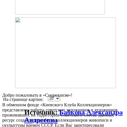
Добро пожаловать в «Соцреализм»!
На странице картин:
В обменном фонде «Киевского Клуба Коллекционеров»
представлены работы советских художников и художников
Источник:
Бабкова Александра
проживавших на территории Советского Союза. Данный
Андреевна
ресурс создан для удобства коллекционеров живописи и
скульптуры времен СССР. Если Вас заинтересовали