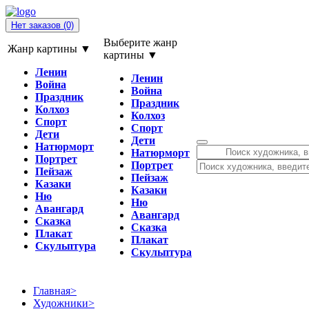
Нет заказов
(0)
Выберите жанр
Жанр картины ▼
картины ▼
Ленин
Ленин
Война
Война
Праздник
Праздник
Колхоз
Колхоз
Спорт
Спорт
Дети
Дети
Натюрморт
Натюрморт
Портрет
Портрет
Пейзаж
Пейзаж
Казаки
Казаки
Ню
Ню
Авангард
Авангард
Сказка
Сказка
Плакат
Плакат
Скульптура
Скульптура
Главная
>
Художники
>