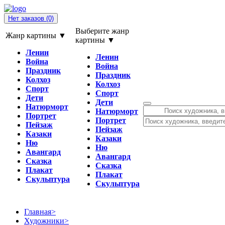
Нет заказов
(0)
Выберите жанр
Жанр картины ▼
картины ▼
Ленин
Ленин
Война
Война
Праздник
Праздник
Колхоз
Колхоз
Спорт
Спорт
Дети
Дети
Натюрморт
Натюрморт
Портрет
Портрет
Пейзаж
Пейзаж
Казаки
Казаки
Ню
Ню
Авангард
Авангард
Сказка
Сказка
Плакат
Плакат
Скульптура
Скульптура
Главная
>
Художники
>