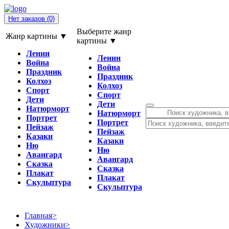
Нет заказов
(0)
Выберите жанр
Жанр картины ▼
картины ▼
Ленин
Ленин
Война
Война
Праздник
Праздник
Колхоз
Колхоз
Спорт
Спорт
Дети
Дети
Натюрморт
Натюрморт
Портрет
Портрет
Пейзаж
Пейзаж
Казаки
Казаки
Ню
Ню
Авангард
Авангард
Сказка
Сказка
Плакат
Плакат
Скульптура
Скульптура
Главная
>
Художники
>