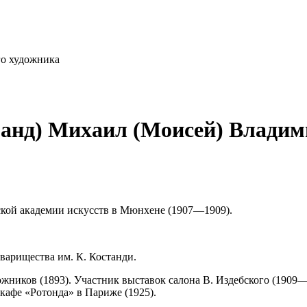
го художника
Банд) Михаил (Моисей) Влади
ской академии искусств в Мюнхене (1907—1909).
варищества им. К. Костанди.
жников (1893). Участник выставок салона В. Издебского (1909—1
кафе «Ротонда» в Париже (1925).