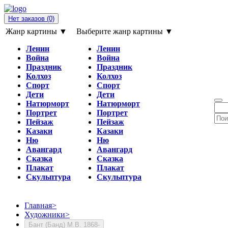
Нет заказов
(0)
Жанр картины ▼
Выберите жанр картины ▼
Ленин
Ленин
Война
Война
Праздник
Праздник
Колхоз
Колхоз
Спорт
Спорт
Дети
Дети
Натюрморт
Натюрморт
Портрет
Портрет
Пейзаж
Пейзаж
Казаки
Казаки
Ню
Ню
Авангард
Авангард
Сказка
Сказка
Плакат
Плакат
Скульптура
Скульптура
Главная
>
Художники
>
Бант (Банд) М.В. 1868-