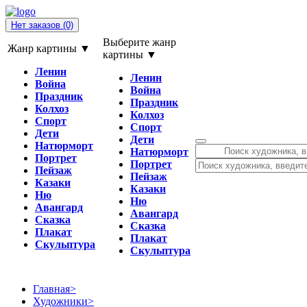
Нет заказов
(0)
Выберите жанр
Жанр картины ▼
картины ▼
Ленин
Ленин
Война
Война
Праздник
Праздник
Колхоз
Колхоз
Спорт
Спорт
Дети
Дети
Натюрморт
Натюрморт
Портрет
Портрет
Пейзаж
Пейзаж
Казаки
Казаки
Ню
Ню
Авангард
Авангард
Сказка
Сказка
Плакат
Плакат
Скульптура
Скульптура
Главная
>
Художники
>