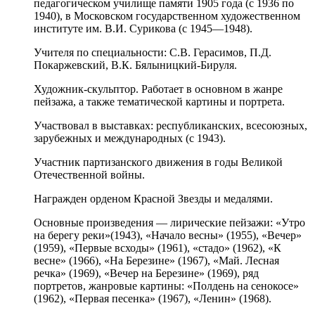
педагогическом училище памяти 1905 года (с 1936 по
1940), в Московском государственном художественном
институте им. В.И. Сурикова (с 1945
—
1948).
Учителя по специальности: С.В. Герасимов, П.Д.
Покаржевский, В.К. Бялыницкий-Бируля.
Художник-скульптор. Работает в основном в жанре
пейзажа, а также тематической картины и портрета.
Участвовал в выставках: республиканских, всесоюзных,
зарубежных и международных (с 1943).
Участник партизанского движения в годы Великой
Отечественной войны.
Награжден орденом Красной Звезды и медалями.
Основные произведения — лирические пейзажи: «Утро
на берегу реки»(1943), «Начало весны» (1955), «Вечер»
(1959), «Первые всходы» (1961), «стадо» (1962), «К
весне» (1966), «На Березине» (1967), «Май. Лесная
речка» (1969), «Вечер на Березине» (1969), ряд
портретов, жанровые картины: «Полдень на сенокосе»
(1962), «Первая песенка» (1967), «Ленин» (1968).