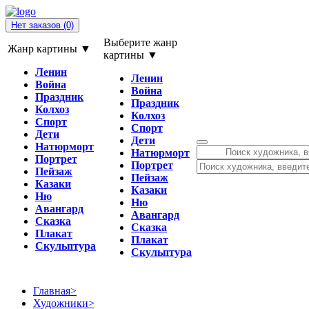
Нет заказов
(0)
Выберите жанр
Жанр картины ▼
картины ▼
Ленин
Ленин
Война
Война
Праздник
Праздник
Колхоз
Колхоз
Спорт
Спорт
Дети
Дети
Натюрморт
Натюрморт
Портрет
Портрет
Пейзаж
Пейзаж
Казаки
Казаки
Ню
Ню
Авангард
Авангард
Сказка
Сказка
Плакат
Плакат
Скульптура
Скульптура
Главная
>
Художники
>