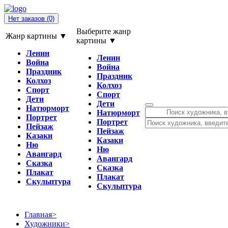
Нет заказов
(0)
Выберите жанр
Жанр картины ▼
картины ▼
Ленин
Ленин
Война
Война
Праздник
Праздник
Колхоз
Колхоз
Спорт
Спорт
Дети
Дети
Натюрморт
Натюрморт
Портрет
Портрет
Пейзаж
Пейзаж
Казаки
Казаки
Ню
Ню
Авангард
Авангард
Сказка
Сказка
Плакат
Плакат
Скульптура
Скульптура
Главная
>
Художники
>