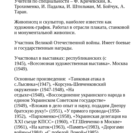
Учителя по специальности – Ф. Кричевский, К.
Трохименко, И. Падалка, И. Штильман, М. Бойчук, А.
Таран.
Живописец и скульптор, наиболее известен как
художник-график. Работал в отрасли плаката, станковой
и монументальной живописи.
Участник Великой Отечественной войны. Имеет боевые
и государственнын награды.
Участвовал в выставках: республиканских (с
1945), «Всесоюзная художественная выставка». Москва
(1949).
Основные произведения: «Танковая атака в
с.Лысянка»(1947), «Корсунь-Шевченковский
окружения» (1947-1948), «На
отдыхе»(1948), «Воссоединение украинского народа в
едином Украинском Советском государстве»
(1949), «Вложив в дело опыт и науку, подадим Днепру
братскую руку!» (1951), «У прямого провода»(1950-
1952), «Пархоменко»(1958), «Украинская делегация на
XXI съезде КПСС» (1960), «Т.Г.Шевченко в Москве»
(1961), «На каток»(1963), «Память»(1983), «Дорогами
войны»(1984), «С победой Домой»(1985).