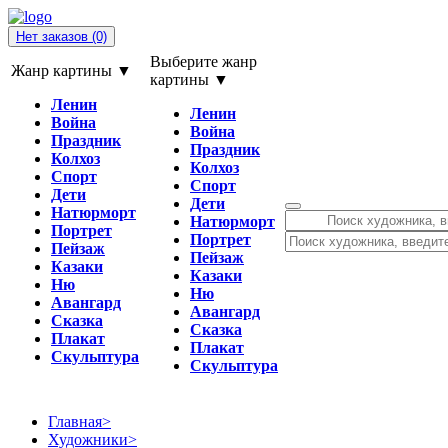
Нет заказов
(0)
Выберите жанр
Жанр картины ▼
картины ▼
Ленин
Ленин
Война
Война
Праздник
Праздник
Колхоз
Колхоз
Спорт
Спорт
Дети
Дети
Натюрморт
Натюрморт
Портрет
Портрет
Пейзаж
Пейзаж
Казаки
Казаки
Ню
Ню
Авангард
Авангард
Сказка
Сказка
Плакат
Плакат
Скульптура
Скульптура
Главная
>
Художники
>