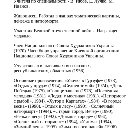
Учителя по специальности - В. Рябов, Е. Лучко, М.
Иванов.
Живописец. Работал в жанрах тематической картины,
пейзажа и натюрморта.
Участник Великой отечественной войны. Награжден
медалью.
Член Национального Союза Художников Украины
(1970). Член бюро управление Киевской организации
Национального Союза Художников Украины
.
Учувствовал в выставках: всесоюзных,
республиканских, областных (1956).
Основные произведения: «Улочка в Гурзуфе» (1973),
«Отдых у пруда» (1974), «Седнев зимой» (1974), «День
Победы» (1975), «Солнце зашло» (1978), «Последняя
мелодия» (1981), «Лодки у мостика» (1981), «Натюрморт
с рыбой», 1984), «Хутор в Карпатах» (1984), «В городе
весна» (1990), «Отдых в лесу» (1990), «Солнечный
натюрморт» (1994), «Старый город. Вечер» (1990),
«Речка в лесу» (1992), «Дождь в городе» (1994),
«Солнечный натюрморт» (1994), «У дома» (1994),
«Зимний день», 1995), «Зима тревоги нашей» (1996),