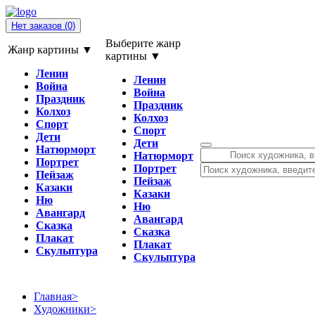
Нет заказов
(0)
Выберите жанр
Жанр картины ▼
картины ▼
Ленин
Ленин
Война
Война
Праздник
Праздник
Колхоз
Колхоз
Спорт
Спорт
Дети
Дети
Натюрморт
Натюрморт
Портрет
Портрет
Пейзаж
Пейзаж
Казаки
Казаки
Ню
Ню
Авангард
Авангард
Сказка
Сказка
Плакат
Плакат
Скульптура
Скульптура
Главная
>
Художники
>