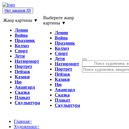
Нет заказов
(0)
Выберите жанр
Жанр картины ▼
картины ▼
Ленин
Ленин
Война
Война
Праздник
Праздник
Колхоз
Колхоз
Спорт
Спорт
Дети
Дети
Натюрморт
Натюрморт
Портрет
Портрет
Пейзаж
Пейзаж
Казаки
Казаки
Ню
Ню
Авангард
Авангард
Сказка
Сказка
Плакат
Плакат
Скульптура
Скульптура
Главная
>
Художники
>