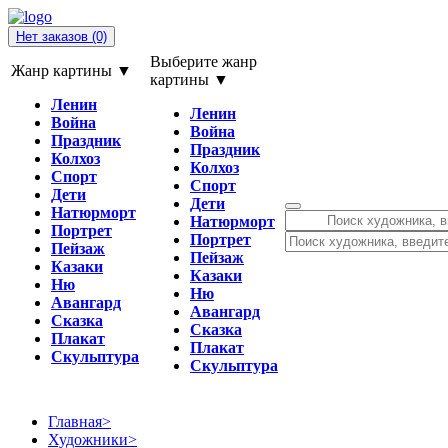
Нет заказов
(0)
Выберите жанр
Жанр картины ▼
картины ▼
Ленин
Ленин
Война
Война
Праздник
Праздник
Колхоз
Колхоз
Спорт
Спорт
Дети
Дети
Натюрморт
Натюрморт
Портрет
Портрет
Пейзаж
Пейзаж
Казаки
Казаки
Ню
Ню
Авангард
Авангард
Сказка
Сказка
Плакат
Плакат
Скульптура
Скульптура
Главная
>
Художники
>