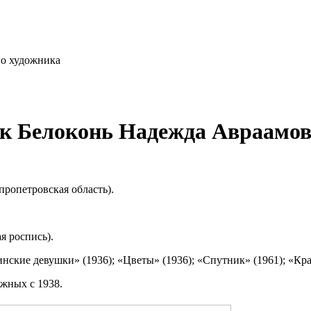
го художника
к Белоконь Надежда Авраамо
пропетровская область).
я роспись).
ские девушки» (1936); «Цветы» (1936); «Спутник» (1961); «Крас
ежных с 1938.