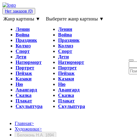
Нет заказов
(0)
Жанр картины ▼
Выберите жанр картины ▼
Ленин
Ленин
Война
Война
Праздник
Праздник
Колхоз
Колхоз
Спорт
Спорт
Дети
Дети
Натюрморт
Натюрморт
Портрет
Портрет
Пейзаж
Пейзаж
Казаки
Казаки
Ню
Ню
Авангард
Авангард
Сказка
Сказка
Плакат
Плакат
Скульптура
Скульптура
Главная
>
Художники
>
Белоконь Н.А. 1894