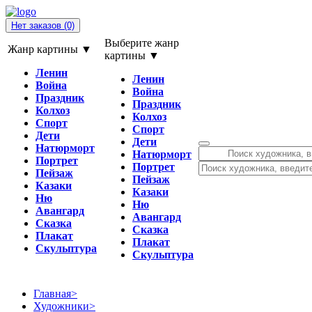
Нет заказов
(0)
Выберите жанр
Жанр картины ▼
картины ▼
Ленин
Ленин
Война
Война
Праздник
Праздник
Колхоз
Колхоз
Спорт
Спорт
Дети
Дети
Натюрморт
Натюрморт
Портрет
Портрет
Пейзаж
Пейзаж
Казаки
Казаки
Ню
Ню
Авангард
Авангард
Сказка
Сказка
Плакат
Плакат
Скульптура
Скульптура
Главная
>
Художники
>