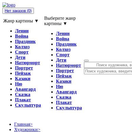
Нет заказов
(0)
Выберите жанр
Жанр картины ▼
картины ▼
Ленин
Ленин
Война
Война
Праздник
Праздник
Колхоз
Колхоз
Спорт
Спорт
Дети
Дети
Натюрморт
Натюрморт
Портрет
Портрет
Пейзаж
Пейзаж
Казаки
Казаки
Ню
Ню
Авангард
Авангард
Сказка
Сказка
Плакат
Плакат
Скульптура
Скульптура
Главная
>
Художники
>