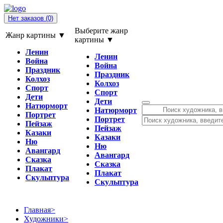
Нет заказов
(0)
Выберите жанр
Жанр картины ▼
картины ▼
Ленин
Ленин
Война
Война
Праздник
Праздник
Колхоз
Колхоз
Спорт
Спорт
Дети
Дети
Натюрморт
Натюрморт
Портрет
Портрет
Пейзаж
Пейзаж
Казаки
Казаки
Ню
Ню
Авангард
Авангард
Сказка
Сказка
Плакат
Плакат
Скульптура
Скульптура
Главная
>
Художники
>