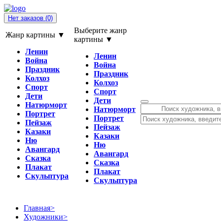
Нет заказов
(0)
Выберите жанр
Жанр картины ▼
картины ▼
Ленин
Ленин
Война
Война
Праздник
Праздник
Колхоз
Колхоз
Спорт
Спорт
Дети
Дети
Натюрморт
Натюрморт
Портрет
Портрет
Пейзаж
Пейзаж
Казаки
Казаки
Ню
Ню
Авангард
Авангард
Сказка
Сказка
Плакат
Плакат
Скульптура
Скульптура
Главная
>
Художники
>