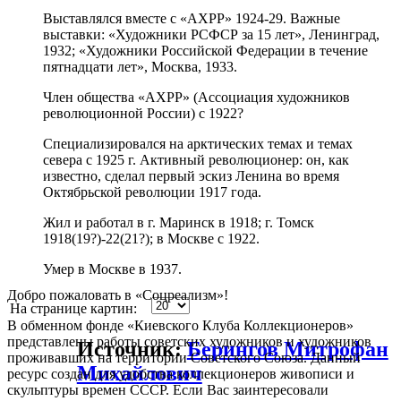
Выставлялся вместе с «АХРР» 1924-29. Важные
выставки: «Художники РСФСР за 15 лет», Ленинград,
1932; «Художники Российской Федерации в течение
пятнадцати лет», Москва, 1933.
Член общества «АХРР» (Ассоциация художников
революционной России) с 1922?
Специализировался на арктических темах и темах
севера с 1925 г. Активный революционер: он, как
известно, сделал первый эскиз Ленина во время
Октябрьской революции 1917 года.
Жил и работал в г. Маринск в 1918; г. Томск
1918(19?)-22(21?); в Москве с 1922.
Умер в Москве в 1937.
Добро пожаловать в «Соцреализм»!
На странице картин:
В обменном фонде «Киевского Клуба Коллекционеров»
представлены работы советских художников и художников
Источник:
Берингов Митрофан
проживавших на территории Советского Союза. Данный
Михайлович
ресурс создан для удобства коллекционеров живописи и
скульптуры времен СССР. Если Вас заинтересовали