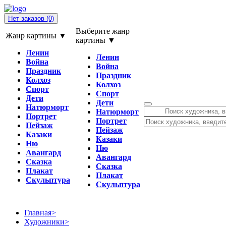
Нет заказов
(0)
Выберите жанр
Жанр картины ▼
картины ▼
Ленин
Ленин
Война
Война
Праздник
Праздник
Колхоз
Колхоз
Спорт
Спорт
Дети
Дети
Натюрморт
Натюрморт
Портрет
Портрет
Пейзаж
Пейзаж
Казаки
Казаки
Ню
Ню
Авангард
Авангард
Сказка
Сказка
Плакат
Плакат
Скульптура
Скульптура
Главная
>
Художники
>