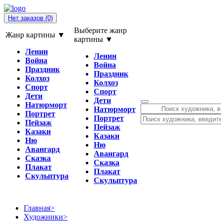
Нет заказов
(0)
Выберите жанр
Жанр картины ▼
картины ▼
Ленин
Ленин
Война
Война
Праздник
Праздник
Колхоз
Колхоз
Спорт
Спорт
Дети
Дети
Натюрморт
Натюрморт
Портрет
Портрет
Пейзаж
Пейзаж
Казаки
Казаки
Ню
Ню
Авангард
Авангард
Сказка
Сказка
Плакат
Плакат
Скульптура
Скульптура
Главная
>
Художники
>